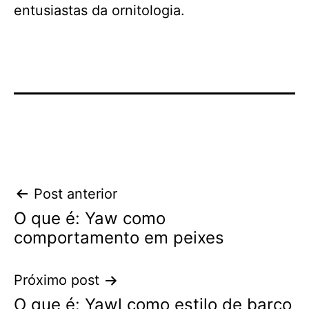
entusiastas da ornitologia.
Navegação
Post anterior
O que é: Yaw como
de
comportamento em peixes
Post
Próximo post
O que é: Yawl como estilo de barco