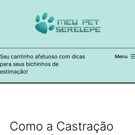
Pular
para
o
conteúdo
Seu cantinho afetuoso com dicas
Menu
para seus bichinhos de
estimação!
Como a Castração