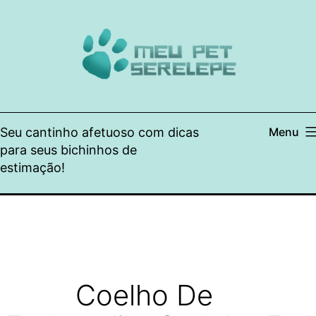
Pular
para
o
conteúdo
Seu cantinho afetuoso com dicas
Menu
para seus bichinhos de
estimação!
Coelho De