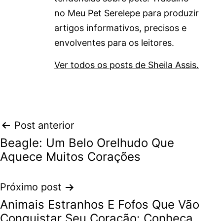
no Meu Pet Serelepe para produzir
artigos informativos, precisos e
envolventes para os leitores.
Ver todos os posts de Sheila Assis.
Navegação
Post anterior
Beagle: Um Belo Orelhudo Que
de
Aquece Muitos Corações
Post
Próximo post
Animais Estranhos E Fofos Que Vão
Conquistar Seu Coração: Conheça