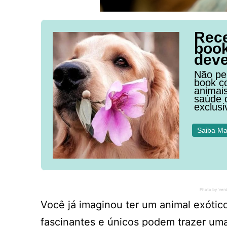
Rece
book
deve
Não per
book c
animais
saúde 
exclus
Saiba Ma
Photo by ‘ver
Você já imaginou ter um animal exóti
fascinantes e únicos podem trazer uma 