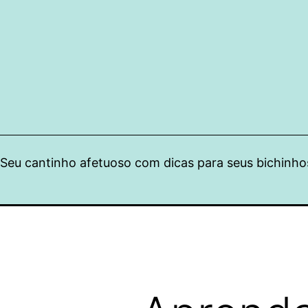
Pular
para
o
conteúdo
Seu cantinho afetuoso com dicas para seus bichinho