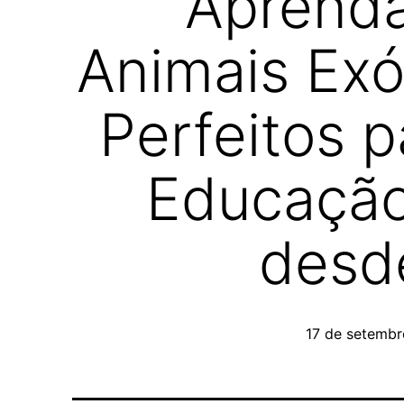
Aprenda
Animais Exó
Perfeitos p
Educação
desd
17 de setemb