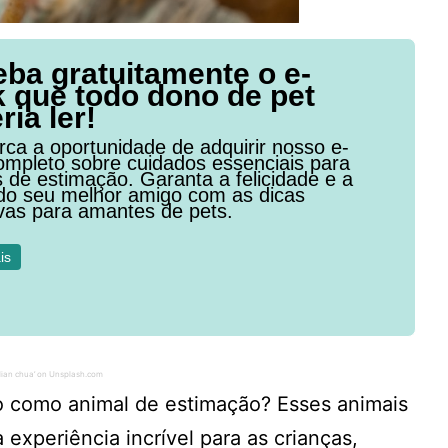
ba gratuitamente o e-
 que todo dono de pet
ria ler!
ca a oportunidade de adquirir nosso e-
ompleto sobre cuidados essenciais para
 de estimação. Garanta a felicidade e a
do seu melhor amigo com as dicas
ivas para amantes de pets.
is
dian chua’ on Unsplash.com
co como animal de estimação? Esses animais
experiência incrível para as crianças,