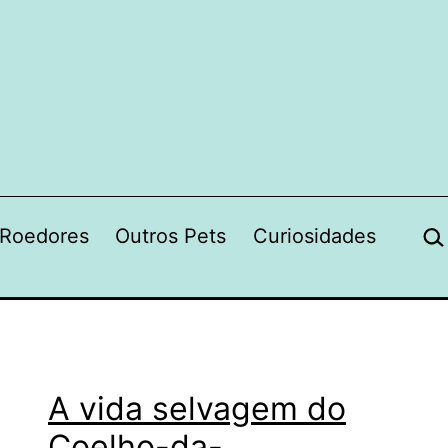
Pes
Roedores
Outros Pets
Curiosidades
A vida selvagem do
Coelho-da-