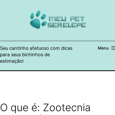
Pular
para
o
conteúdo
Seu cantinho afetuoso com dicas
Menu
para seus bichinhos de
estimação!
O que é: Zootecnia