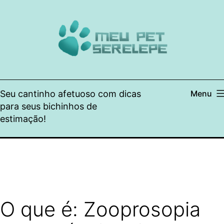
Pular
para
o
conteúdo
Seu cantinho afetuoso com dicas
Menu
para seus bichinhos de
estimação!
O que é: Zooprosopia