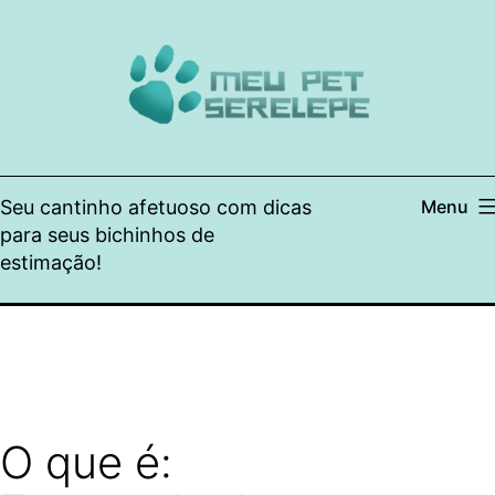
Pular
para
o
conteúdo
Seu cantinho afetuoso com dicas
Menu
para seus bichinhos de
estimação!
O que é: