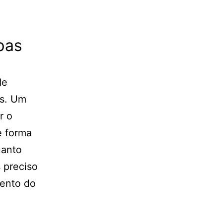
pas
de
os. Um
r o
e forma
uanto
 preciso
mento do