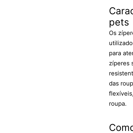
Carac
pets
Os zíper
utilizad
para ate
zíperes 
resisten
das roup
flexívei
roupa.
Como