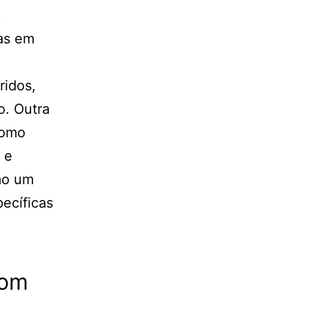
s
vas em
ridos,
o. Outra
como
 e
omo um
pecíficas
com