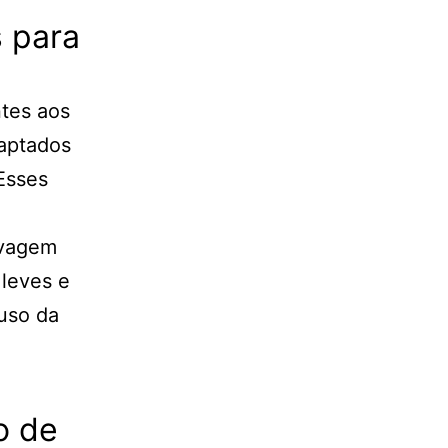
s para
ntes aos
daptados
Esses
avagem
 leves e
 uso da
o de