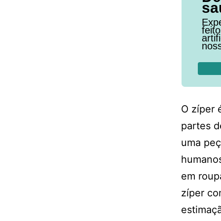
sa
Expe
feit
arti
noss
O zíper 
partes d
uma peça
humanos
em roupa
zíper c
estimaçã