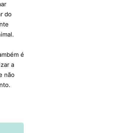
mar
r do
nte
imal.
 Também é
zar a
 e não
nto.