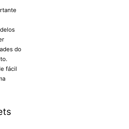
rtante
odelos
er
dades do
to.
 fácil
ma
ets