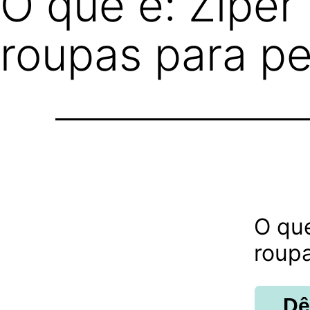
O que é: Zípe
roupas para pe
O qu
roupa
Dê