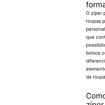
forma
O zíper 
roupas p
personal
que con
possibil
bolsos o
diferenc
elemento
da roupa
Como
zíper