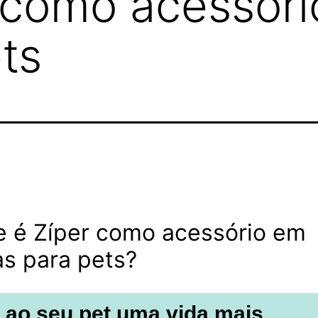
r como acessór
ts
e é Zíper como acessório em
s para pets?
 ao seu pet uma vida mais