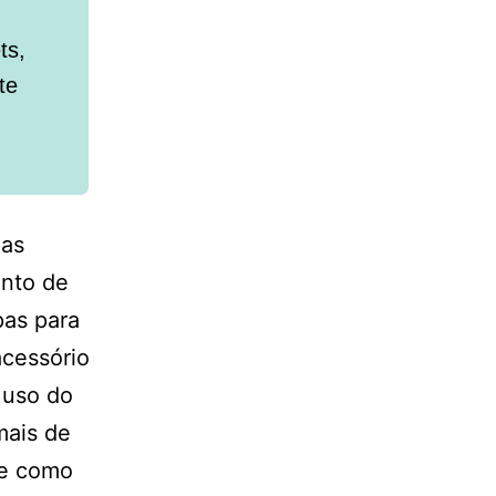
ts,
te
uas
ento de
pas para
cessório
 uso do
mais de
 e como