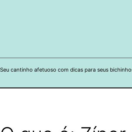
Pular
para
o
conteúdo
Seu cantinho afetuoso com dicas para seus bichinho