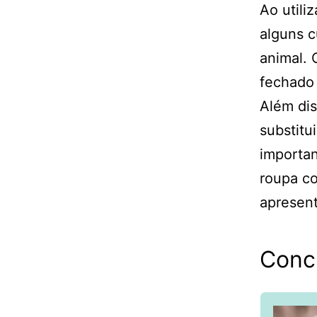
Ao utili
alguns c
animal. 
fechado 
Além dis
substitu
importan
roupa co
apresen
Conc