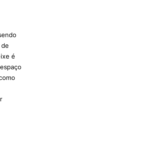
 sendo
 de
ixe é
m espaço
 como
r