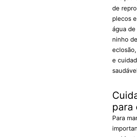
de repr
plecos 
água de 
ninho de
eclosão,
e cuidad
saudável
Cuid
para 
Para man
importa