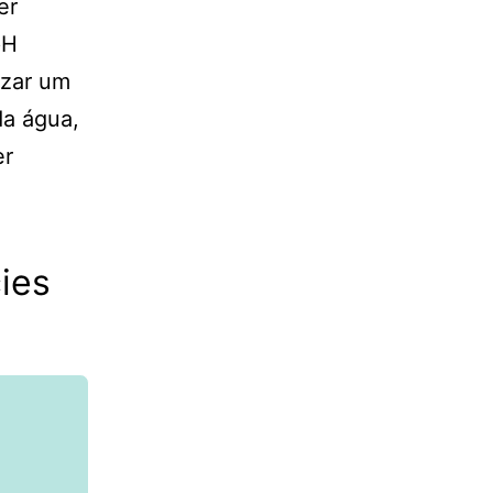
er
pH
izar um
da água,
er
ies