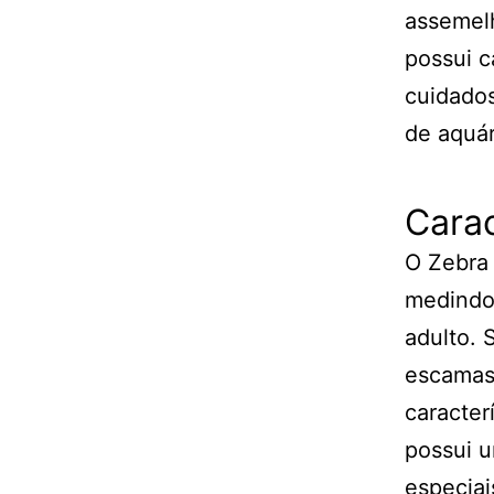
assemelh
possui c
cuidado
de aquár
Carac
O Zebra
medindo
adulto. 
escamas 
caracter
possui u
especiai