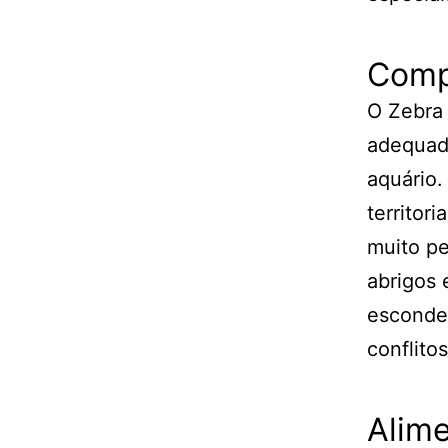
Comp
O Zebra
adequad
aquário.
territor
muito p
abrigos 
esconder
conflito
Alim