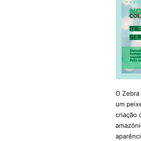
O Zebra
um peixe
criação 
amazônic
aparênci