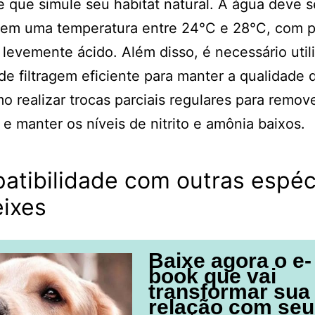
 que simule seu habitat natural. A água deve s
 em uma temperatura entre 24°C e 28°C, com 
 levemente ácido. Além disso, é necessário util
de filtragem eficiente para manter a qualidade 
 realizar trocas parciais regulares para remov
 e manter os níveis de nitrito e amônia baixos.
atibilidade com outras espéc
eixes
Baixe agora o e-
book que vai
transformar sua
relação com seu