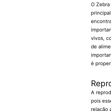
O Zebra 
principa
encontra
importan
vivos, c
de alime
importan
é prope
Repr
A reprod
pois ess
relação 