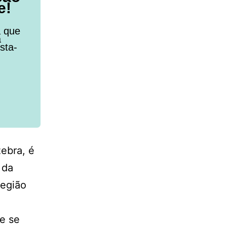
e!
a que
a
sta-
ebra, é
 da
região
a
ue se