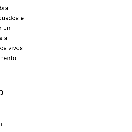
bra
quados e
ir um
s a
os vivos
imento
o
m