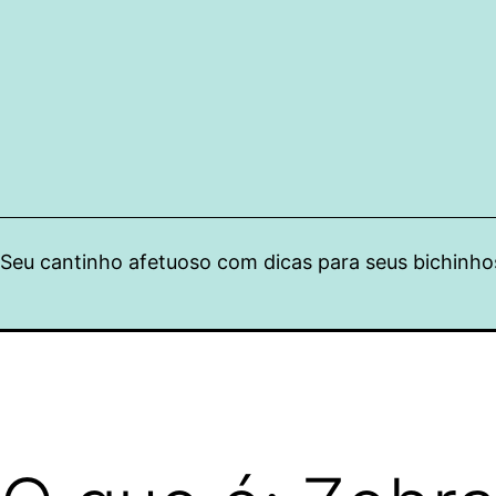
Pular
para
o
conteúdo
Seu cantinho afetuoso com dicas para seus bichinho