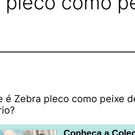
a pleco como p
e é Zebra pleco como peixe d
rio?
Conheça a Cole