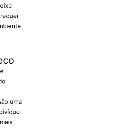
peixe
 requer
mbiente
leco
te
do
r
 são uma
divíduo
 mais