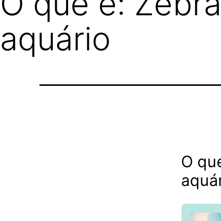
O que é: Zebr
aquário
O qu
aquá