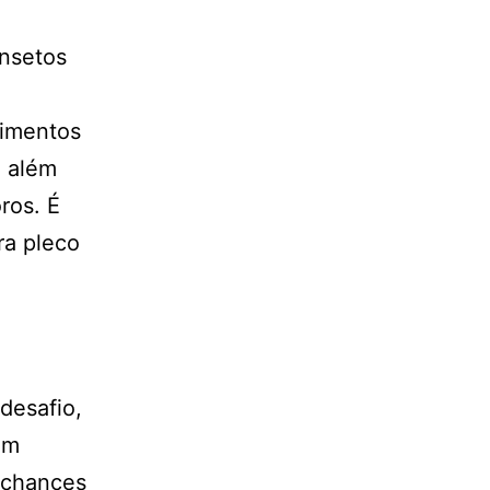
insetos
limentos
, além
ros. É
ra pleco
desafio,
em
 chances