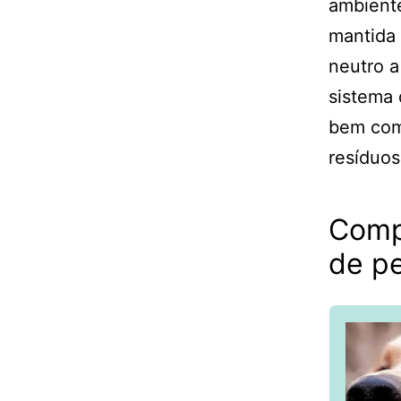
ambiente
mantida
neutro a
sistema 
bem como
resíduos
Comp
de p