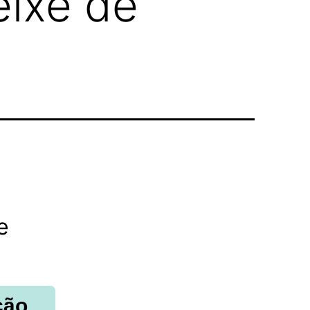
eixe de
e
ção