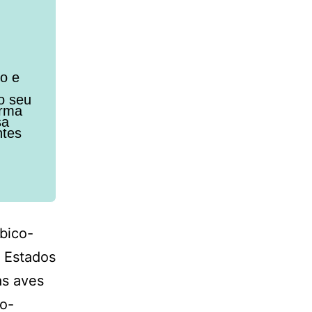
to e
o seu
orma
sa
ntes
bico-
s Estados
as aves
co-