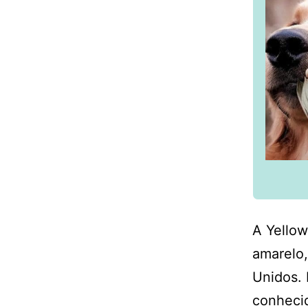
A Yello
amarelo,
Unidos. 
conhecid