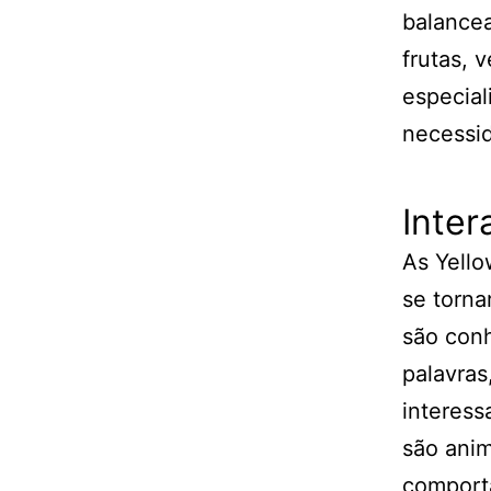
balance
frutas, 
especial
necessi
Inte
As Yello
se torna
são conh
palavras
interess
são anim
comporta