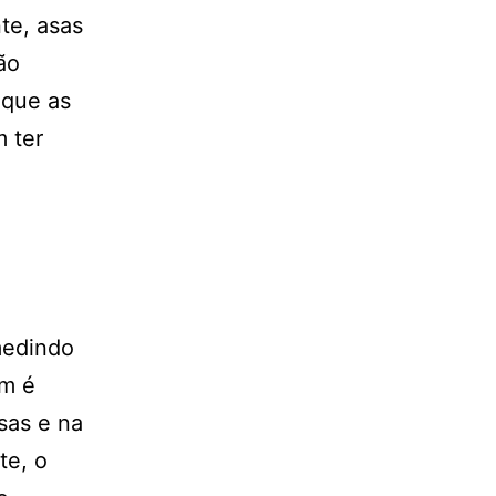
te, asas
ão
 que as
 ter
medindo
em é
sas e na
te, o