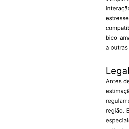
interaçã
estresse
compatib
bico-ama
a outras
Lega
Antes de
estimaçã
regulam
região. 
especiai