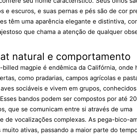
confere seu nome característico. Seus olhos sã
 e escuros, e suas pernas e pés são de cor pr
es têm uma aparência elegante e distintiva, c
ajestoso que chama a atenção de qualquer obse
tat natural e comportamento
-billed magpie é endêmica da Califórnia, onde 
ertas, como pradarias, campos agrícolas e past
 aves sociáveis e vivem em grupos, conhecido
 Esses bandos podem ser compostos por até 2
os, que se comunicam entre si através de uma
de de vocalizações complexas. As pega-bico-a
 muito ativas, passando a maior parte do temp