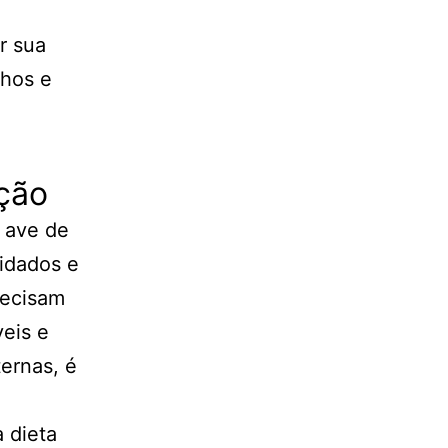
e
r sua
lhos e
ção
 ave de
uidados e
recisam
veis e
ernas, é
 dieta