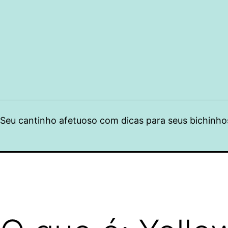
Pular
para
o
conteúdo
Seu cantinho afetuoso com dicas para seus bichinho