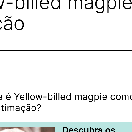
w-billed magpi
ção
e é Yellow-billed magpie com
stimação?
Descubra os