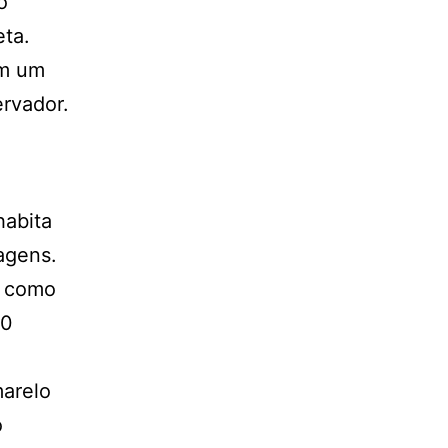
o
eta.
om um
rvador.
habita
agens.
s como
00
marelo
o