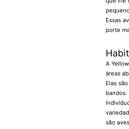
que lhe 
pequenos
Essas av
porte m
Habi
A Yellow
áreas ab
Elas são
bandos.
indivídu
varieda
são aves