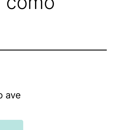
e como
o ave