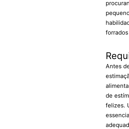
procuran
pequeno
habilida
forrado
Requi
Antes de
estimaçã
alimenta
de estím
felizes.
essencia
adequada