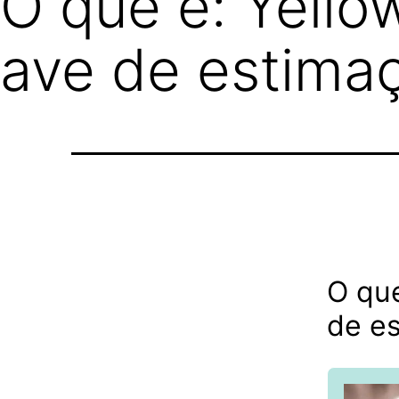
O que é: Yello
ave de estima
O qu
de e