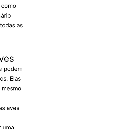
, como
nário
 todas as
ves
 e podem
os. Elas
té mesmo
as aves
r uma