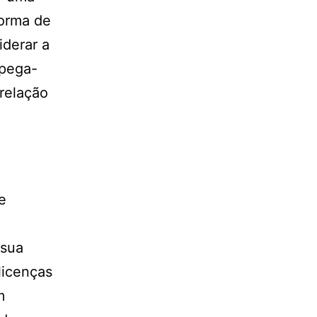
forma de
iderar a
 pega-
 relação
e
 sua
licenças
m