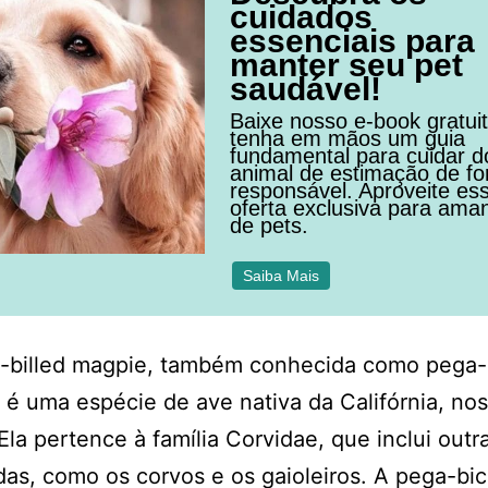
cuidados
essenciais para
manter seu pet
saudável!
Baixe nosso e-book gratui
tenha em mãos um guia
fundamental para cuidar d
animal de estimação de f
responsável. Aproveite es
oferta exclusiva para ama
de pets.
Saiba Mais
w-billed magpie, também conhecida como pega-
 é uma espécie de ave nativa da Califórnia, no
Ela pertence à família Corvidae, que inclui outr
as, como os corvos e os gaioleiros. A pega-bi