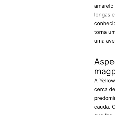
amarelo 
longas e
conhecid
torna um
uma ave 
Aspec
magp
A Yello
cerca d
predomin
cauda. O