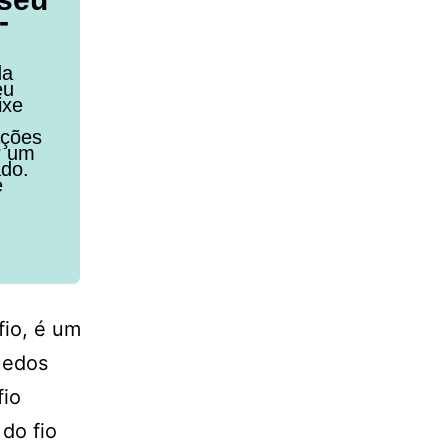
-
da
eu
ixe
ações
r um
ado.
e
io, é um
uedos
fio
do fio