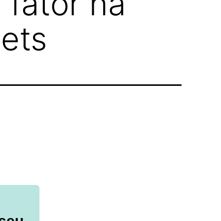
 fator na
ets
 seu