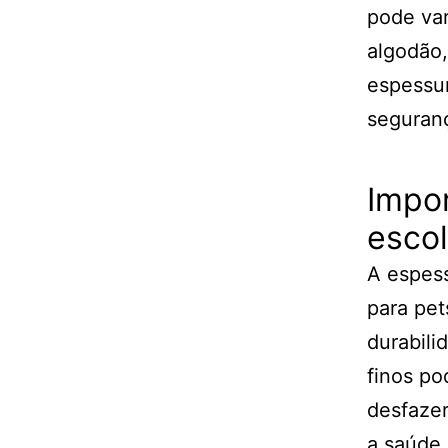
pode var
algodão,
espessur
seguranç
Impor
escol
A espess
para pet
durabili
finos po
desfaze
a saúde 