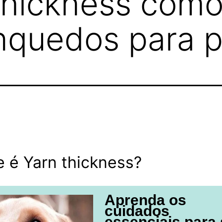
thickness como
nquedos para p
 é Yarn thickness?
Aprenda os
cuidados
essenciais para