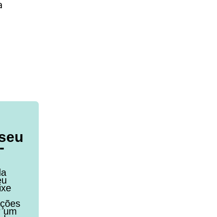
a
 seu
-
da
eu
ixe
ações
r um