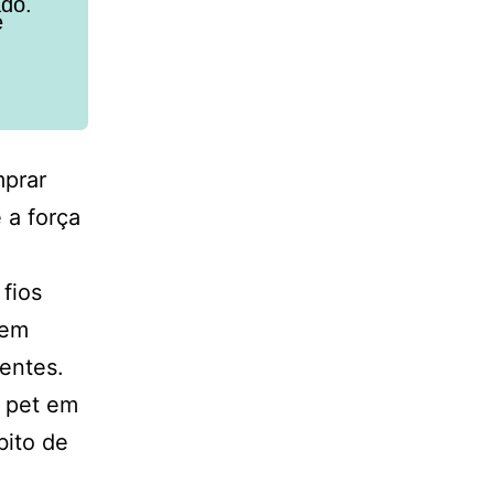
ado.
e
mprar
 a força
fios
dem
tentes.
 pet em
bito de