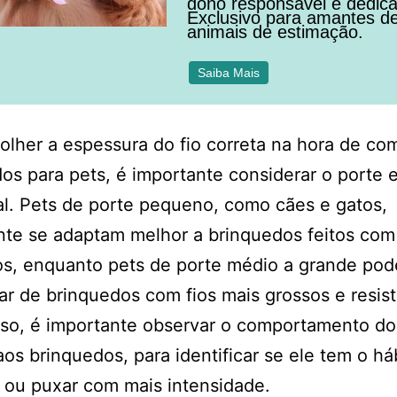
dono responsável e dedic
Exclusivo para amantes d
animais de estimação.
Saiba Mais
olher a espessura do fio correta na hora de co
os para pets, é importante considerar o porte e
l. Pets de porte pequeno, como cães e gatos,
te se adaptam melhor a brinquedos feitos com 
os, enquanto pets de porte médio a grande po
ar de brinquedos com fios mais grossos e resis
sso, é importante observar o comportamento do
aos brinquedos, para identificar se ele tem o há
 ou puxar com mais intensidade.