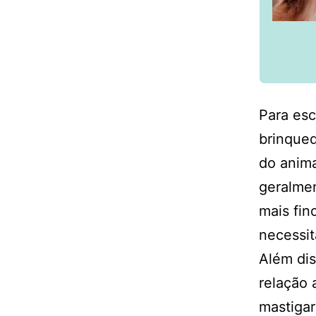
Para esc
brinqued
do anima
geralmen
mais fin
necessit
Além di
relação 
mastigar