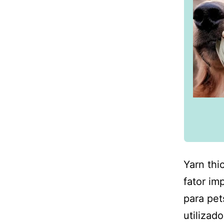
Yarn th
fator im
para pet
utilizad