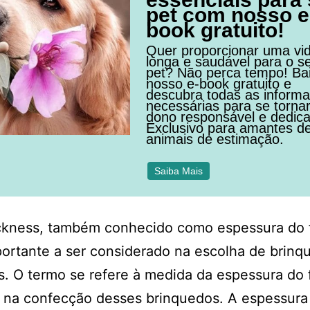
pet com nosso e
book gratuito!
Quer proporcionar uma vi
longa e saudável para o s
pet? Não perca tempo! Ba
nosso e-book gratuito e
descubra todas as inform
necessárias para se torna
dono responsável e dedic
Exclusivo para amantes d
animais de estimação.
Saiba Mais
ickness, também conhecido como espessura do f
portante a ser considerado na escolha de brinq
s. O termo se refere à medida da espessura do 
o na confecção desses brinquedos. A espessura 