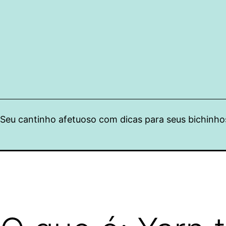
Pular
para
o
conteúdo
Seu cantinho afetuoso com dicas para seus bichinho