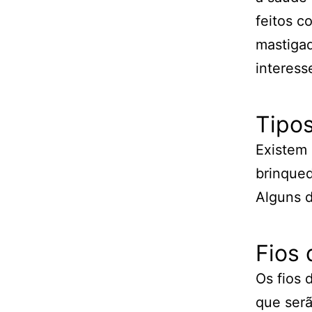
feitos c
mastigad
interess
Tipos
Existem 
brinqued
Alguns d
Fios 
Os fios 
que ser