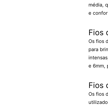
média, q
e confor
Fios 
Os fios 
para bri
intensas
e 6mm, p
Fios 
Os fios 
utilizad