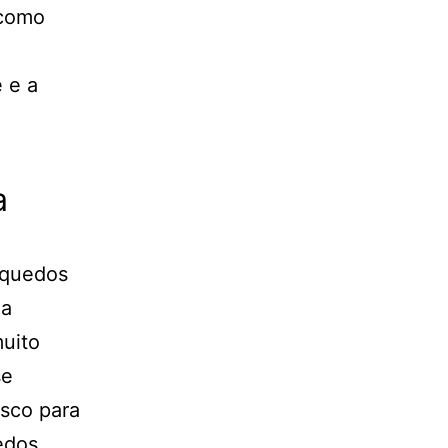
 como
e e a
a
inquedos
na
muito
se
sco para
edos