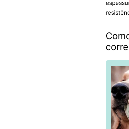
espessu
resistên
Como
corre