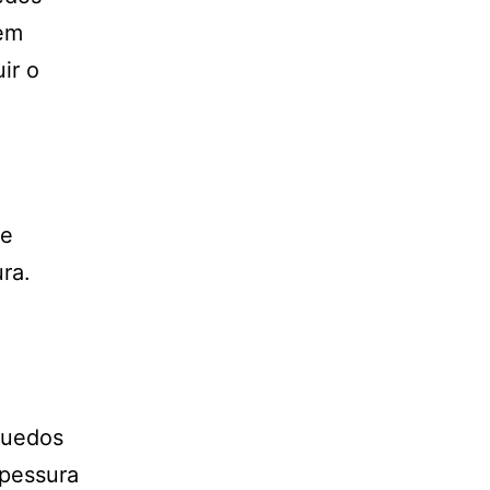
rem
ir o
de
ra.
nquedos
spessura