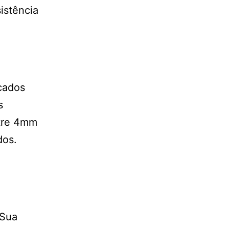
istência
icados
s
ntre 4mm
dos.
 Sua