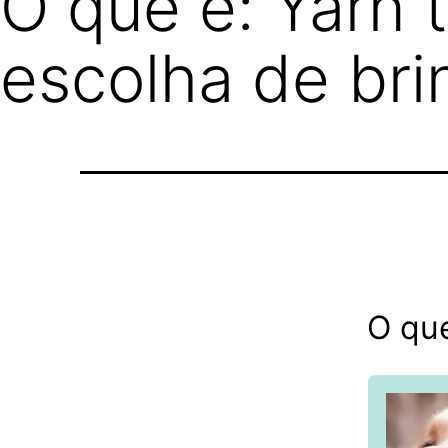
O que é: Yarn 
escolha de bri
O que