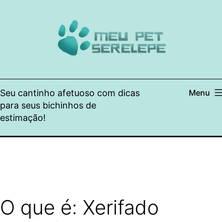
Pular
para
o
conteúdo
Seu cantinho afetuoso com dicas
Menu
para seus bichinhos de
estimação!
O que é: Xerifado