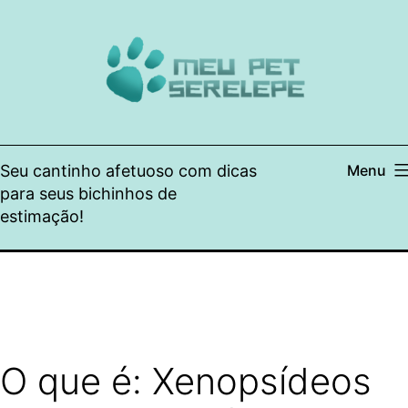
Pular
para
o
conteúdo
Seu cantinho afetuoso com dicas
Menu
para seus bichinhos de
estimação!
O que é: Xenopsídeos