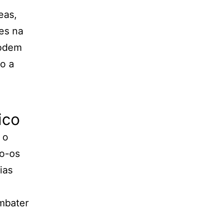
eas,
des na
podem
o a
ico
 o
do-os
ias
mbater