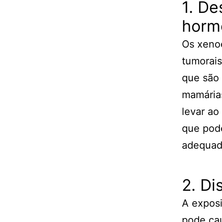
1. D
horm
Os xenoe
tumorai
que são 
mamárias
levar a
que pod
adequad
2. Di
A expos
pode cau