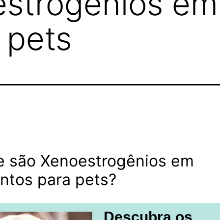
estrogênios em
 pets
e são Xenoestrogênios em
ntos para pets?
Descubra os