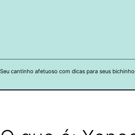
Pular
para
o
conteúdo
Seu cantinho afetuoso com dicas para seus bichinho