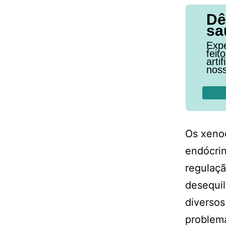
Dê
sa
Expe
feit
arti
noss
Os xenoe
endócrin
regulaçã
desequil
diversos
problema