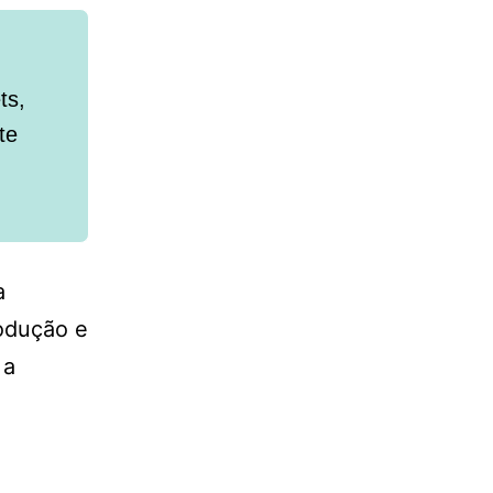
ts,
te
a
rodução e
 a