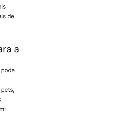
ais
ais de
ara a
s pode
 pets,
s
em: