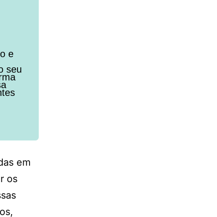
to e
o seu
orma
sa
ntes
adas em
r os
ssas
os,