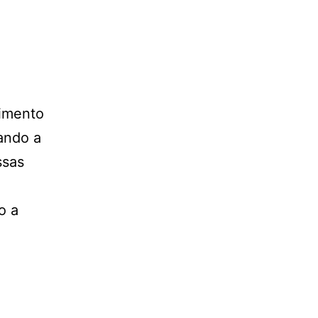
.
cimento
ando a
ssas
o a