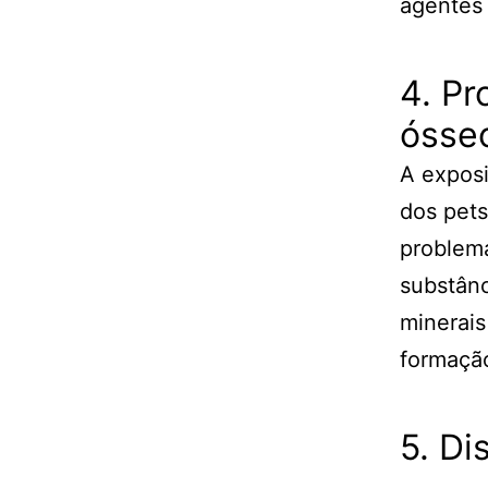
agentes
4. P
ósse
A exposi
dos pets
problema
substânc
minerais
formação
5. Di