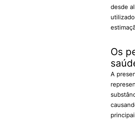
desde al
utilizad
estimaç
Os pe
saúd
A prese
represen
substânc
causand
principa