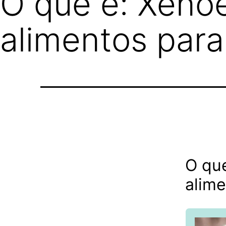
O que é: Xeno
alimentos para
O qu
alime