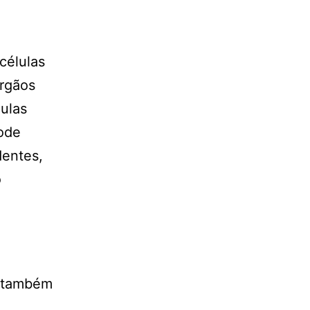
células
órgãos
ulas
pode
entes,
o
s também