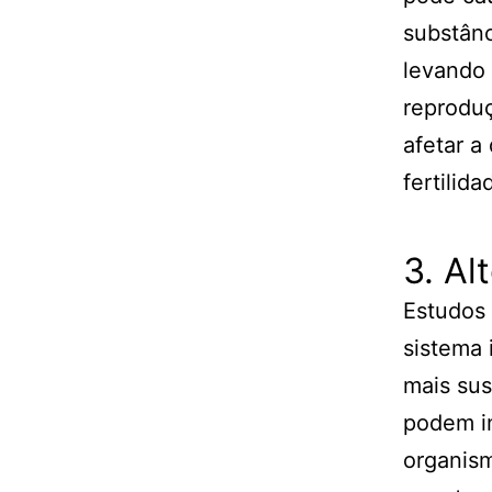
substânc
levando 
reprodu
afetar a
fertilida
3. Al
Estudos
sistema 
mais sus
podem in
organis