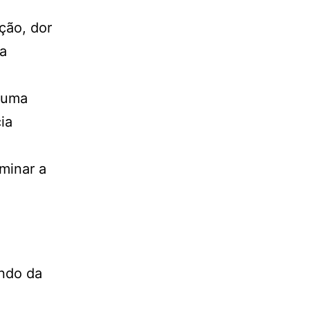
ção, dor
ia
 uma
ia
a
minar a
ndo da