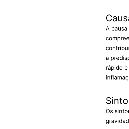
Causa
A causa 
compree
contribu
a predis
rápido e
inflamaç
Sinto
Os sint
gravidad