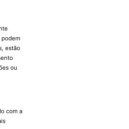
nte
e podem
s, estão
mento
sões ou
do com a
is