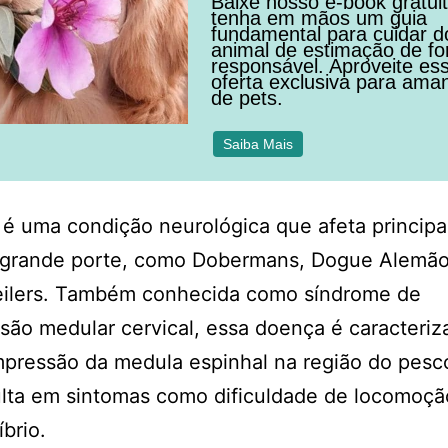
Baixe nosso e-book gratui
tenha em mãos um guia
fundamental para cuidar d
animal de estimação de f
responsável. Aproveite es
oferta exclusiva para ama
de pets.
Saiba Mais
é uma condição neurológica que afeta princip
 grande porte, como Dobermans, Dogue Alemão
eilers. Também conhecida como síndrome de
ão medular cervical, essa doença é caracteriz
pressão da medula espinhal na região do pesc
lta em sintomas como dificuldade de locomoçã
íbrio.