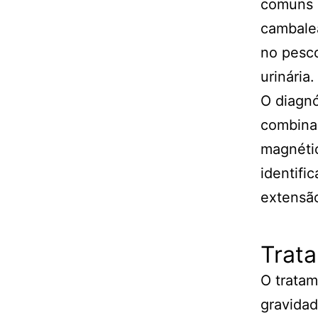
comuns i
cambalea
no pesco
urinária.
O diagn
combinaç
magnétic
identifi
extensã
Trat
O trata
gravidad