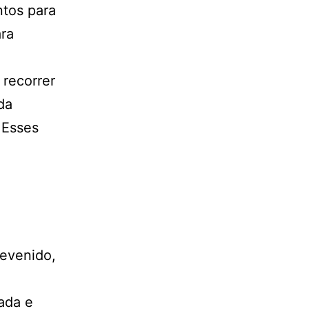
ntos para
ara
 recorrer
da
 Esses
evenido,
ada e