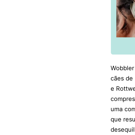
Wobbler 
cães de
e Rottw
compress
uma com
que resu
desequil