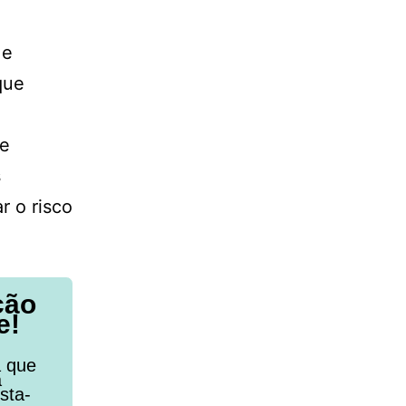
 e
que
 e
s
r o risco
ção
e!
a que
a
sta-