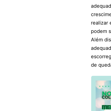
adequada
crescime
realizar
podem s
Além dis
adequado
escorreg
de queda