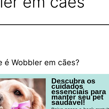
ler em cães
e é Wobbler em cães?
Descubra os
cuidados
essenciais para
manter seu pet
saudável!