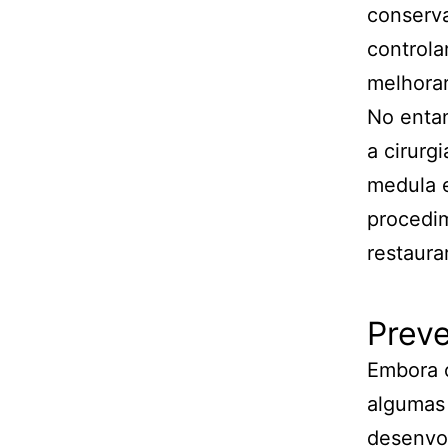
conserva
controla
melhorar
No entan
a cirurg
medula e
procedim
restaura
Prev
Embora 
algumas 
desenvo