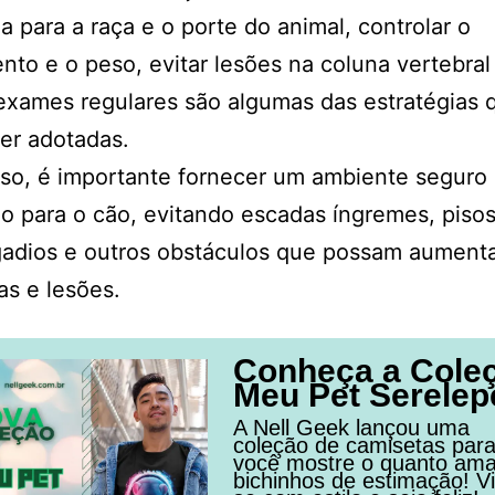
 para a raça e o porte do animal, controlar o
nto e o peso, evitar lesões na coluna vertebral
 exames regulares são algumas das estratégias 
er adotadas.
so, é importante fornecer um ambiente seguro
 para o cão, evitando escadas íngremes, piso
adios e outros obstáculos que possam aumenta
s e lesões.
Conheça a Cole
Meu Pet Serelep
A Nell Geek lançou uma
coleção de camisetas par
você mostre o quanto am
bichinhos de estimação! Vi