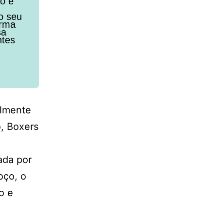
to e
o seu
orma
sa
ntes
almente
, Boxers
ada por
oço, o
o e