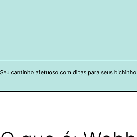
Pular
para
o
conteúdo
Seu cantinho afetuoso com dicas para seus bichinho