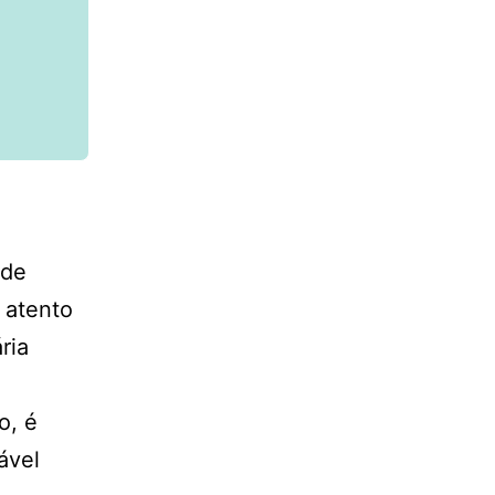
ode
 atento
ria
o, é
ável