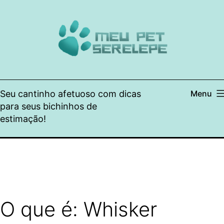
Pular
para
o
conteúdo
Seu cantinho afetuoso com dicas
Menu
para seus bichinhos de
estimação!
O que é: Whisker