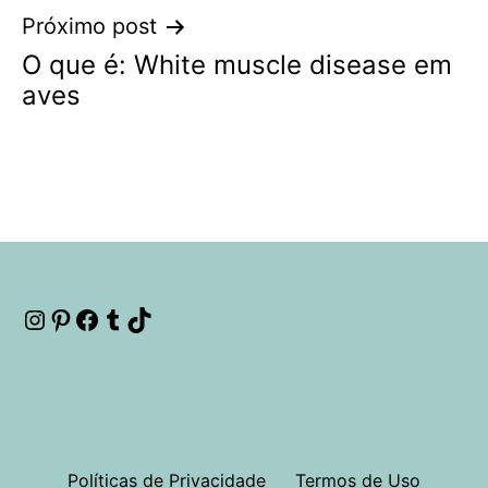
Post
Próximo post
O que é: White muscle disease em
aves
Instagram
Pinterest
Facebook
Tumblr
TikTok
Políticas de Privacidade
Termos de Uso