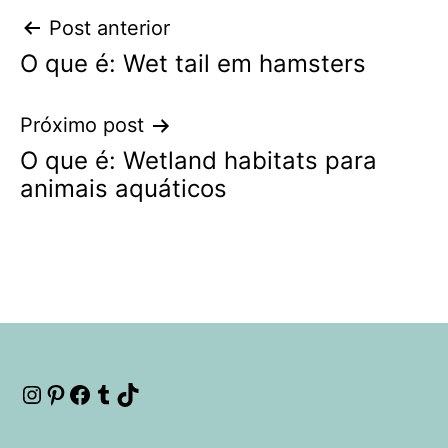
Navegação
Post anterior
O que é: Wet tail em hamsters
de
Post
Próximo post
O que é: Wetland habitats para
animais aquáticos
Instagram
Pinterest
Facebook
Tumblr
TikTok