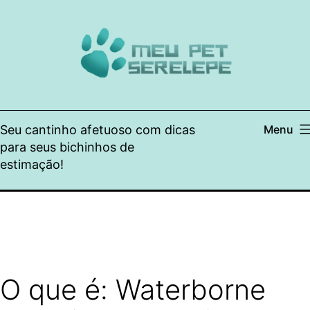
Pular
para
o
conteúdo
Seu cantinho afetuoso com dicas
Menu
para seus bichinhos de
estimação!
O que é: Waterborne