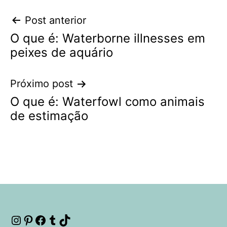
Navegação
Post anterior
O que é: Waterborne illnesses em
de
peixes de aquário
Post
Próximo post
O que é: Waterfowl como animais
de estimação
Instagram
Pinterest
Facebook
Tumblr
TikTok