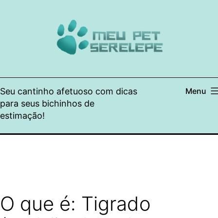
Pular
para
o
conteúdo
Seu cantinho afetuoso com dicas
Menu
para seus bichinhos de
estimação!
O que é: Tigrado