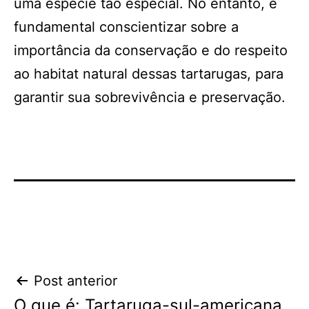
uma espécie tão especial. No entanto, é
fundamental conscientizar sobre a
importância da conservação e do respeito
ao habitat natural dessas tartarugas, para
garantir sua sobrevivência e preservação.
Navegação
Post anterior
O que é: Tartaruga-sul-americana