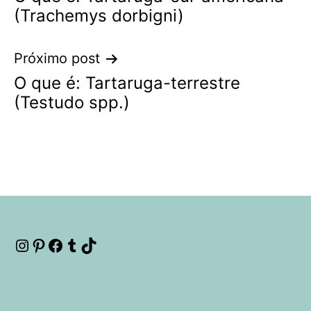
de
(Trachemys dorbigni)
Post
Próximo post
O que é: Tartaruga-terrestre
(Testudo spp.)
Instagram
Pinterest
Facebook
Tumblr
TikTok