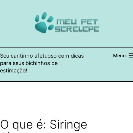
Pular
para
o
conteúdo
Seu cantinho afetuoso com dicas
Menu
para seus bichinhos de
estimação!
O que é: Siringe