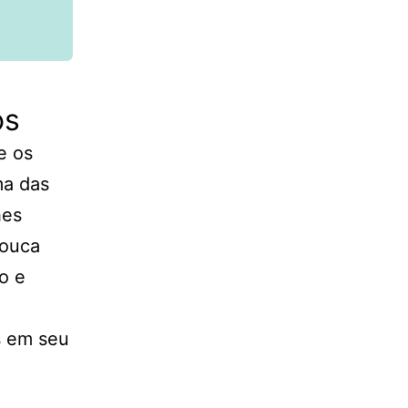
os
e os
ma das
hes
pouca
o e
s em seu