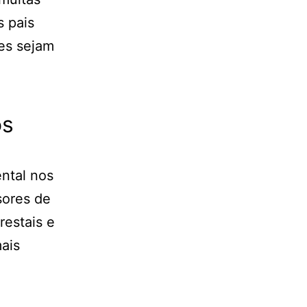
 pais
tes sejam
os
ntal nos
sores de
restais e
ais