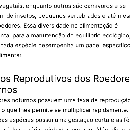
 vegetais, enquanto outros são carnívoros e se
am de insetos, pequenos vertebrados e até me
oedores. Essa diversidade na alimentação é
tal para a manutenção do equilíbrio ecológico
 cada espécie desempenha um papel específico
limentar.
tos Reprodutivos dos Roedor
rnos
ores noturnos possuem uma taxa de reproduçã
 o que lhes permite se multiplicar rapidamente.
das espécies possui uma gestação curta e as f
r à luz a várias ninhadas por ano. Além disso,