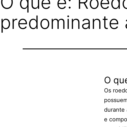
O que é: Roedo
predominante à
O qu
Os roedo
possuem 
durante 
e compor