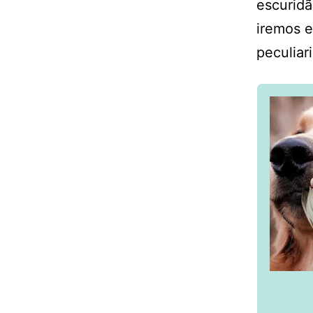
escuridã
iremos e
peculiar