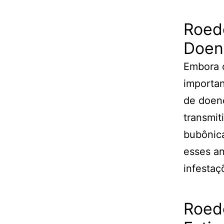
Roed
Doen
Embora 
importa
de doen
transmit
bubônica
esses an
infestaç
Roed