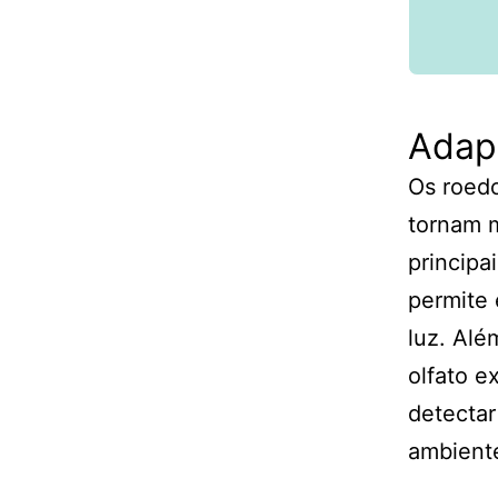
Adap
Os roed
tornam m
principa
permite
luz. Al
olfato e
detectar
ambient