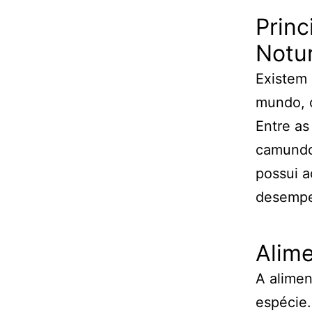
Princ
Notu
Existem 
mundo, c
Entre as
camundo
possui a
desempe
Alim
A alimen
espécie.