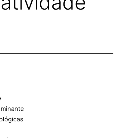
atividade
e
ominante
ológicas
a