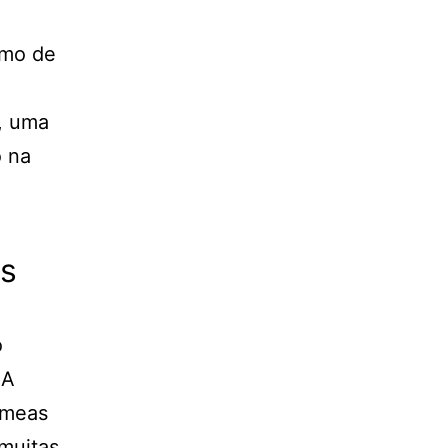
smo de
, uma
 na
es
o
 A
êmeas
 muitas