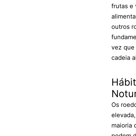
frutas e
aliment
outros r
fundamen
vez que
cadeia a
Hábi
Notu
Os roed
elevada,
maioria 
podem da