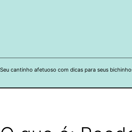
Pular
para
o
conteúdo
Seu cantinho afetuoso com dicas para seus bichinho