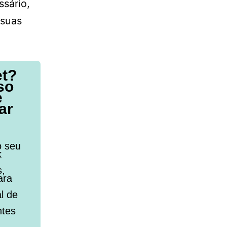
ssário,
 suas
et?
so
e
ar
o seu
k
s,
ara
l de
ntes