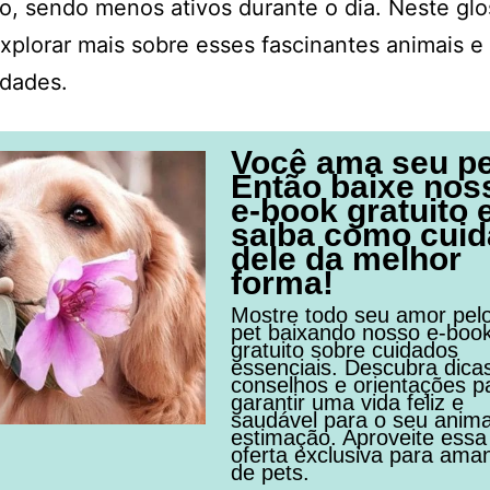
o, sendo menos ativos durante o dia. Neste glo
xplorar mais sobre esses fascinantes animais e
idades.
Você ama seu p
Então baixe nos
e-book gratuito 
saiba como cuid
dele da melhor
forma!
Mostre todo seu amor pel
pet baixando nosso e-boo
gratuito sobre cuidados
essenciais. Descubra dica
conselhos e orientações p
garantir uma vida feliz e
saudável para o seu anima
estimação. Aproveite essa
oferta exclusiva para ama
de pets.