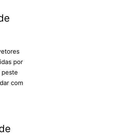
de
vetores
idas por
a peste
idar com
 de