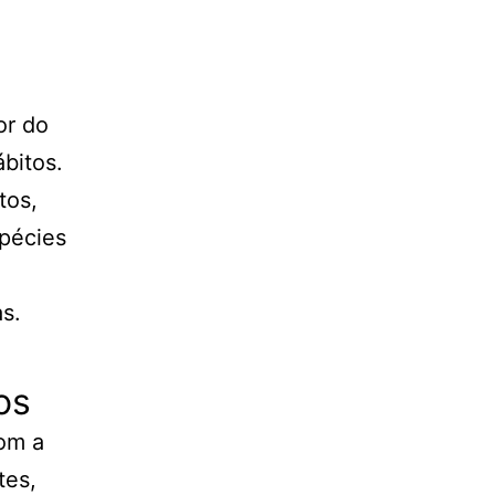
or do
bitos.
tos,
pécies
s.
os
com a
tes,