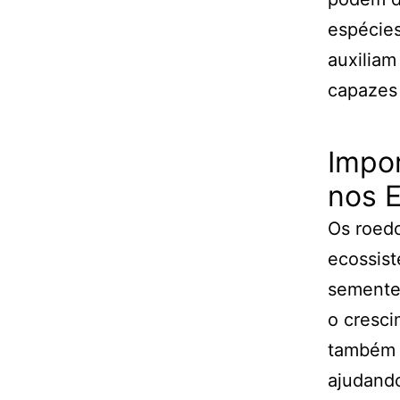
espécie
auxiliam
capazes 
Impo
nos 
Os roed
ecossis
sementes
o cresci
também 
ajudando