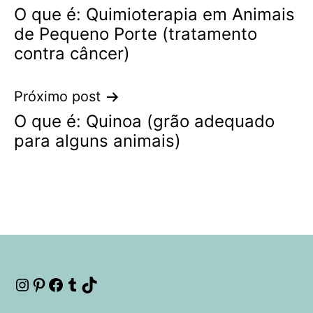
O que é: Quimioterapia em Animais
de
de Pequeno Porte (tratamento
Post
contra câncer)
Próximo post
O que é: Quinoa (grão adequado
para alguns animais)
Instagram
Pinterest
Facebook
Tumblr
TikTok