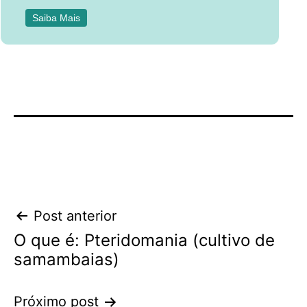
Saiba Mais
Navegação
Post anterior
O que é: Pteridomania (cultivo de
de
samambaias)
Post
Próximo post