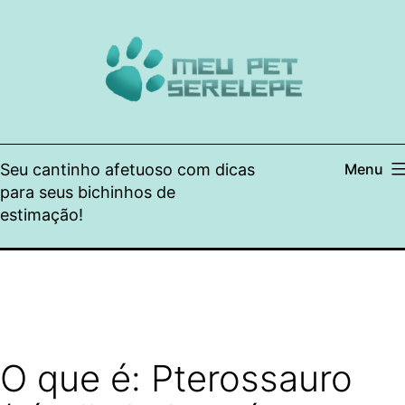
Pular
para
o
conteúdo
Seu cantinho afetuoso com dicas
Menu
para seus bichinhos de
estimação!
O que é: Pterossauro