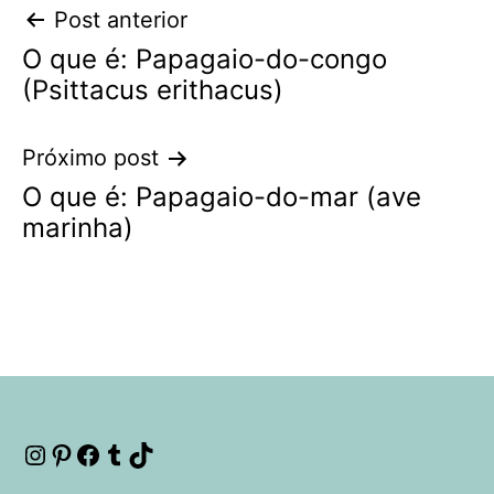
Navegação
Post anterior
O que é: Papagaio-do-congo
de
(Psittacus erithacus)
Post
Próximo post
O que é: Papagaio-do-mar (ave
marinha)
Instagram
Pinterest
Facebook
Tumblr
TikTok