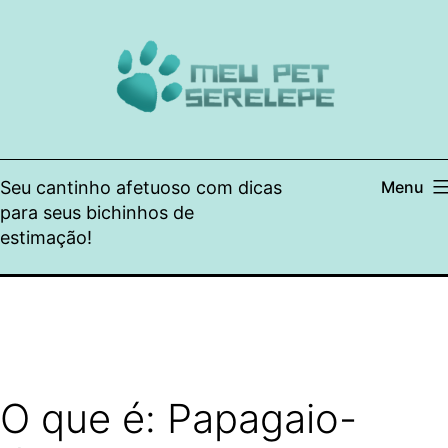
Pular
para
o
conteúdo
Seu cantinho afetuoso com dicas
Menu
para seus bichinhos de
estimação!
O que é: Papagaio-