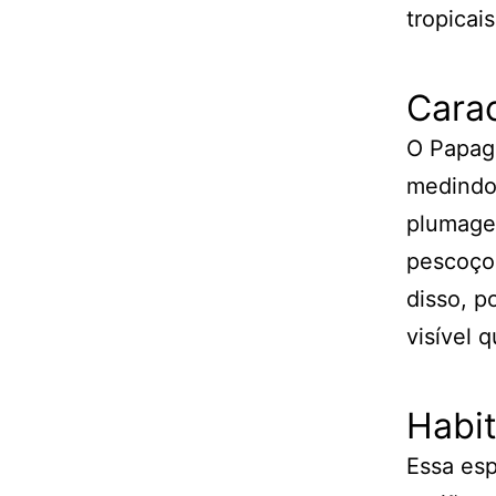
tropicai
Carac
O Papag
medindo
plumage
pescoço
disso, p
visível 
Habit
Essa es