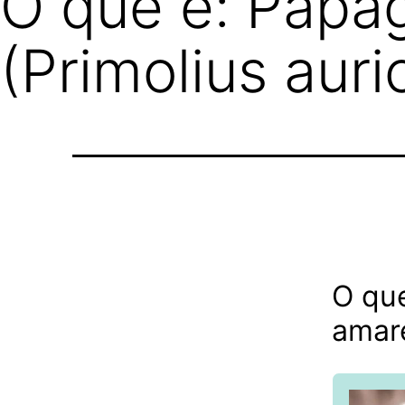
O que é: Papa
(Primolius auric
O qu
amare