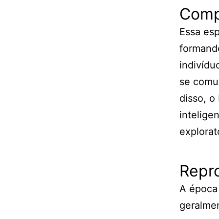
Comp
Essa esp
formand
indivídu
se comun
disso, 
intelige
explorat
Repr
A época
geralme