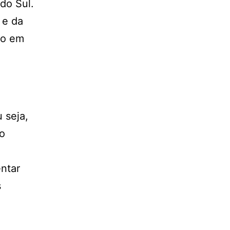
 do Sul.
 e da
do em
 seja,
to
entar
s