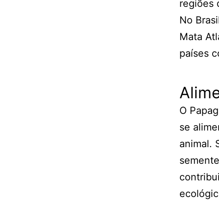
regiões 
No Brasi
Mata Atl
países 
Alim
O Papag
se alime
animal. 
sementes
contribu
ecológic