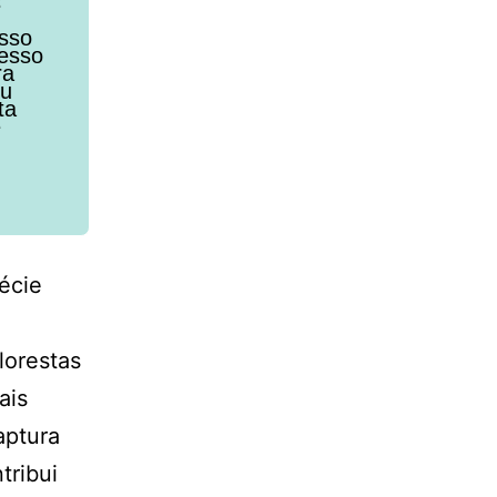
s
osso
cesso
ra
eu
ta
e
écie
lorestas
ais
aptura
tribui