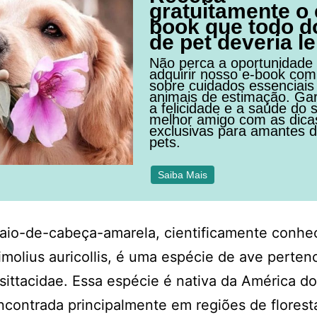
gratuitamente o 
book que todo d
de pet deveria le
Não perca a oportunidade
adquirir nosso e-book com
sobre cuidados essenciais
animais de estimação. Ga
a felicidade e a saúde do 
melhor amigo com as dica
exclusivas para amantes 
pets.
Saiba Mais
aio-de-cabeça-amarela, cientificamente conhe
molius auricollis, é uma espécie de ave perten
Psittacidae. Essa espécie é nativa da América do
contrada principalmente em regiões de florest