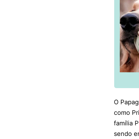
O Papag
como Pri
família 
sendo en