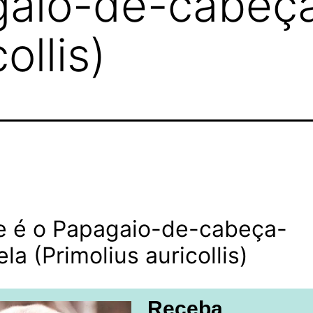
gaio-de-cabeç
ollis)
e é o Papagaio-de-cabeça-
la (Primolius auricollis)
Receba