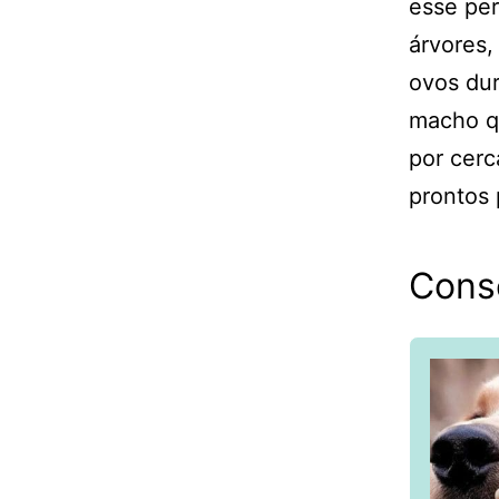
esse per
árvores,
ovos dur
macho q
por cerc
prontos 
Cons