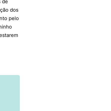
s de
ação dos
nto pelo
ninho
 estarem