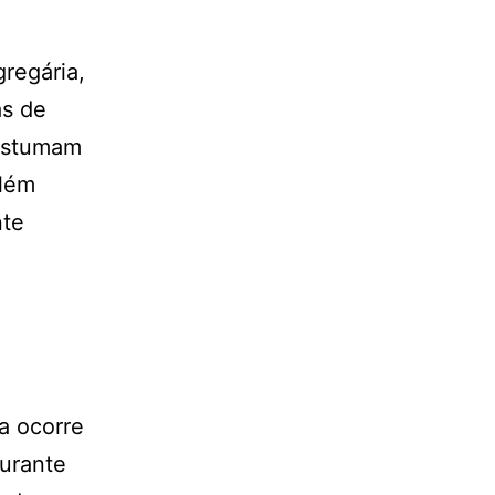
gregária,
s de
costumam
Além
nte
a ocorre
urante