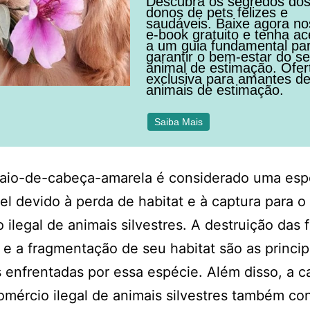
Descubra os segredos do
donos de pets felizes e
saudáveis. Baixe agora n
e-book gratuito e tenha a
a um guia fundamental pa
garantir o bem-estar do s
animal de estimação. Ofer
exclusiva para amantes d
animais de estimação.
Saiba Mais
aio-de-cabeça-amarela é considerado uma esp
el devido à perda de habitat e à captura para o
 ilegal de animais silvestres. A destruição das f
s e a fragmentação de seu habitat são as princip
enfrentadas por essa espécie. Além disso, a c
omércio ilegal de animais silvestres também con