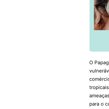
O Papag
vulneráv
comércio
tropicai
ameaças 
para o c