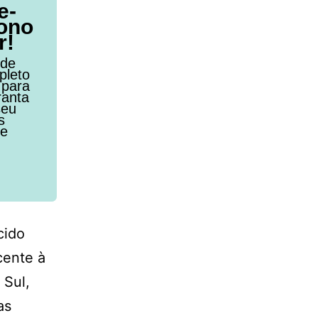
e-
ono
r!
 de
pleto
 para
ranta
seu
s
de
cido
cente à
 Sul,
as