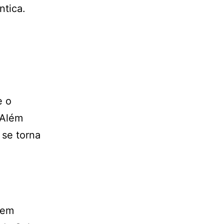
ntica.
,
e o
 Além
 se torna
 em