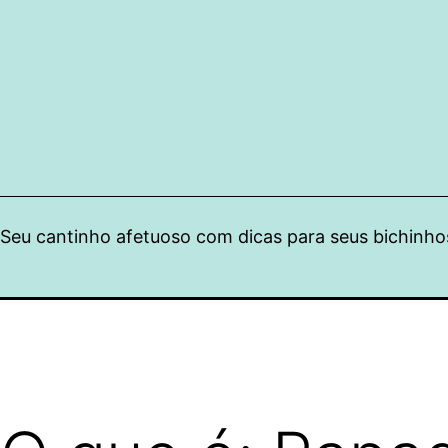
Pular
para
o
conteúdo
Seu cantinho afetuoso com dicas para seus bichinho