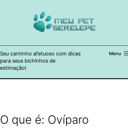
Pular
para
o
conteúdo
Seu cantinho afetuoso com dicas
Menu
para seus bichinhos de
estimação!
O que é: Ovíparo