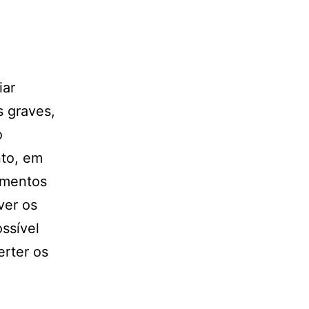
iar
 graves,
o
nto, em
imentos
ver os
ssível
erter os