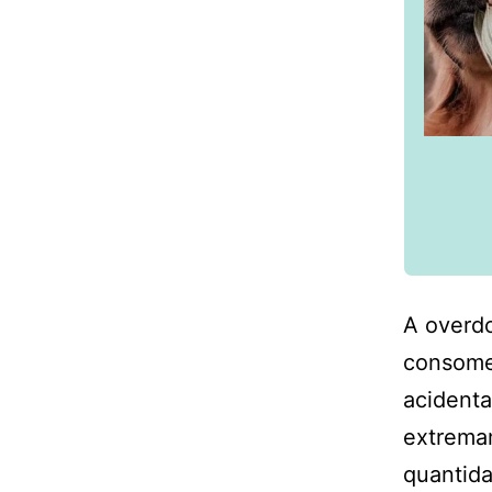
A overd
consome
acidenta
extrema
quantida