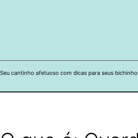
Pular
para
o
conteúdo
Seu cantinho afetuoso com dicas para seus bichinho