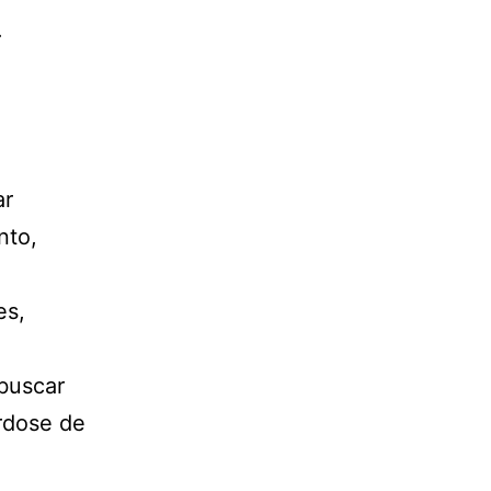
.
ar
nto,
es,
 buscar
rdose de