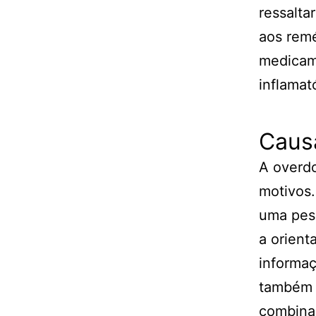
ressalta
aos rem
medicame
inflamat
Caus
A overd
motivos.
uma pes
a orient
informa
também 
combina