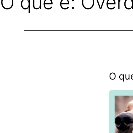
O que é: Over
O qu