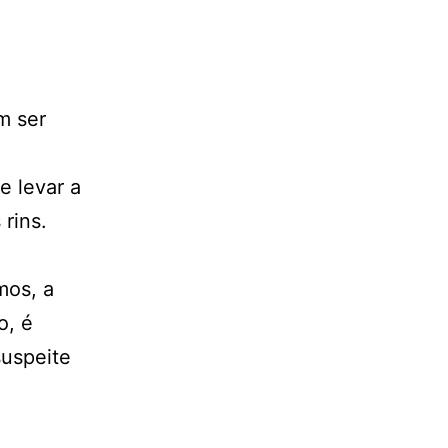
m ser
e levar a
 rins.
mos, a
o, é
uspeite