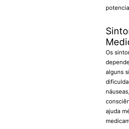
potencia
Sint
Medi
Os sint
depende
alguns 
dificuld
náuseas
consciên
ajuda m
medicam