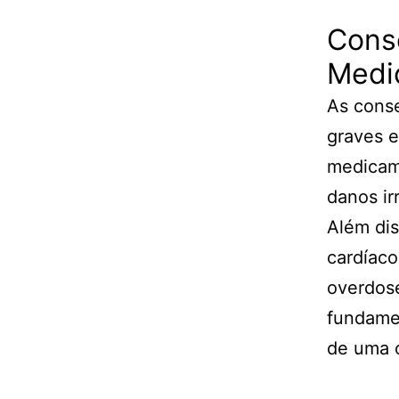
Cons
Medi
As cons
graves e
medicame
danos ir
Além di
cardíaco
overdose
fundame
de uma 