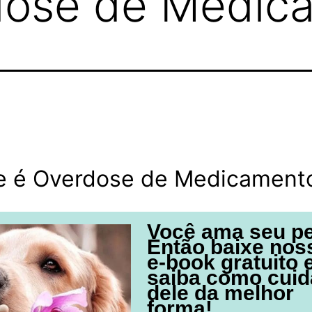
dose de Medic
e é Overdose de Medicament
Você ama seu p
Então baixe nos
e-book gratuito 
saiba como cuid
dele da melhor
forma!