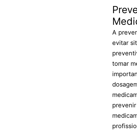
Prev
Medi
A preve
evitar s
preventi
tomar me
importan
dosagem
medicam
prevenir
medicam
profissi