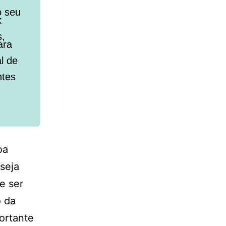
o seu
k
s,
ara
l de
ntes
oa
seja
e ser
 da
ortante