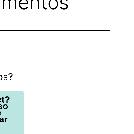
amentos
os?
et?
so
e
ar