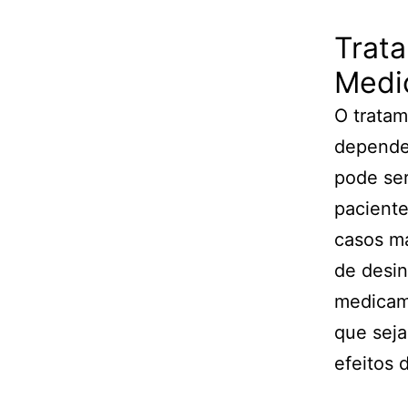
Trat
Medi
O trata
depende
pode ser
paciente
casos ma
de desin
medicame
que seja
efeitos 