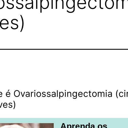
ossalpingectom
ves)
 é Ovariossalpingectomia (ci
ves)
Aprenda os