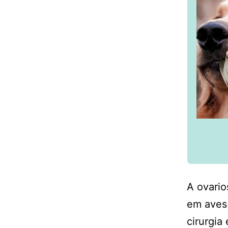
A ovario
em aves 
cirurgi