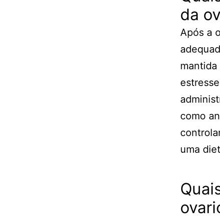
da o
Após a o
adequado
mantida 
estresse
administ
como ana
controla
uma diet
Quais
ovar