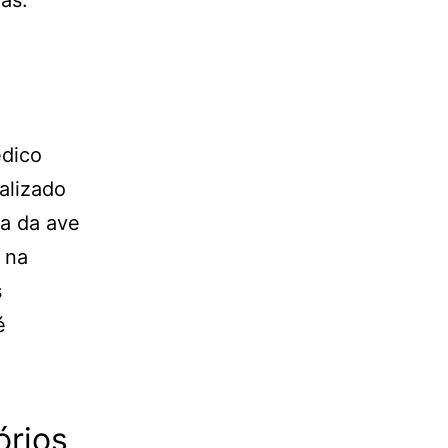
édico
alizado
ça da ave
 na
s
é
órios