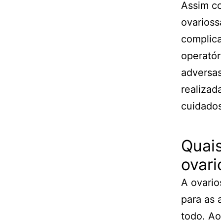
Assim co
ovarioss
complica
operatór
adversas
realizad
cuidados
Quais
ovar
A ovario
para as 
todo. Ao