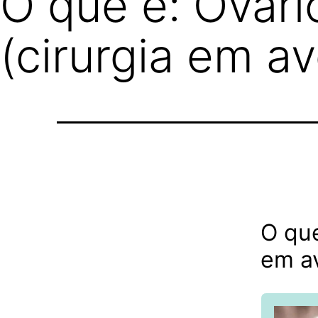
O que é: Ovari
(cirurgia em a
O que
em a