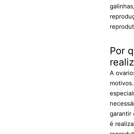
galinhas
reproduç
reprodut
Por q
reali
A ovario
motivos.
especial
necessár
garantir
é realiz
reprodut