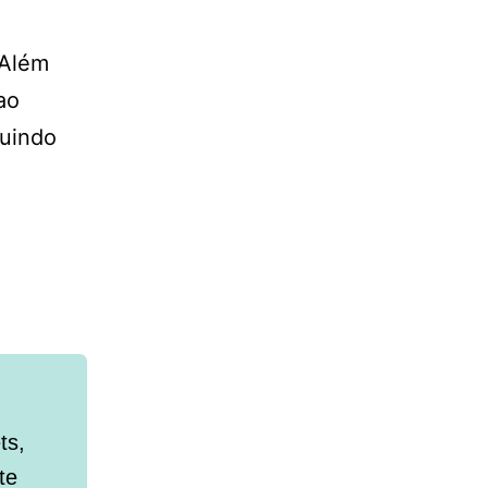
 Além
ao
buindo
ts,
te