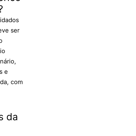
?
uidados
eve ser
o
io
nário,
s e
ada, com
s da