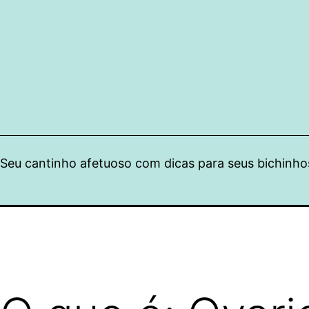
Pular
para
o
conteúdo
Seu cantinho afetuoso com dicas para seus bichinho