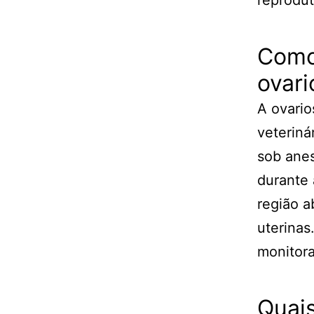
Como 
ovar
A ovario
veteriná
sob anes
durante 
região a
uterinas
monitora
Quais