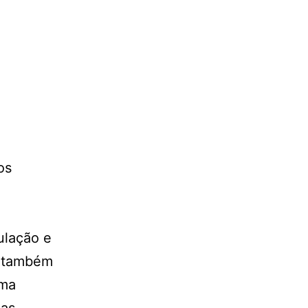
os
ulação e
ia também
ema
as.