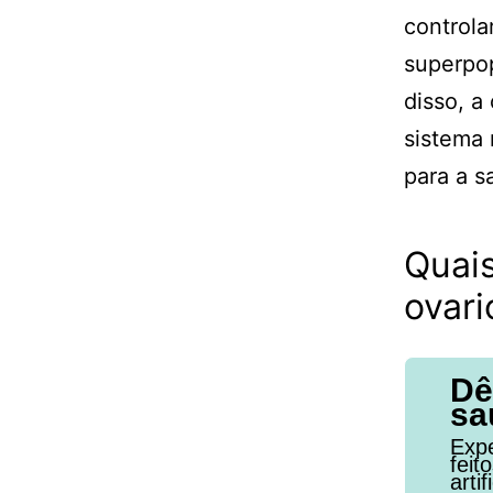
controla
superpop
disso, a
sistema 
para a s
Quais
ovar
Dê
sa
Expe
feit
arti