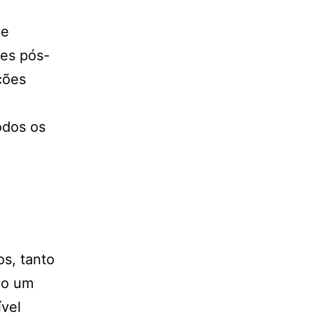
 e
ões pós-
ções
odos os
os, tanto
mo um
ível