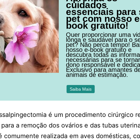
cuidados
essenciais para
pet com nosso e
book gratuito!
Quer proporcionar uma vi
longa e saudável para o s
pet? Não perca tempo! Ba
nosso e-book gratuito e
descubra todas as inform
necessárias para se torna
dono responsável e dedic
Exclusivo para amantes d
animais de estimação.
Saiba Mais
ssalpingectomia é um procedimento cirúrgico r
para a remoção dos ovários e das tubas uterina
a é comumente realizada em aves domésticas, c