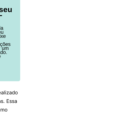
 seu
-
da
eu
ixe
ações
r um
ado.
e
ealizado
s. Essa
omo