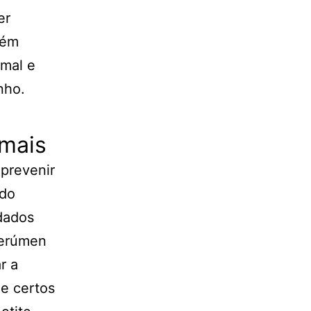
er
lém
imal e
nho.
imais
prevenir
 do
dados
cerúmen
r a
e certos