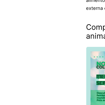
alimento
externa 
Comp
anim