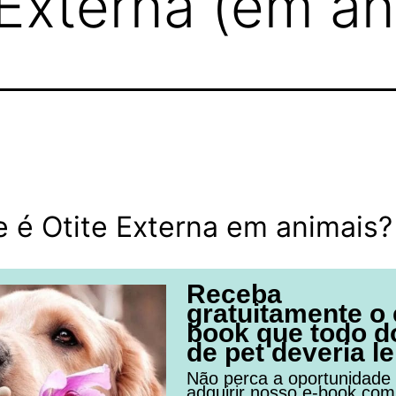
 Externa (em an
 é Otite Externa em animais?
Receba
gratuitamente o 
book que todo d
de pet deveria le
Não perca a oportunidade
adquirir nosso e-book com