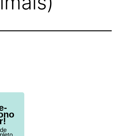
imais)
e-
ono
r!
 de
pleto