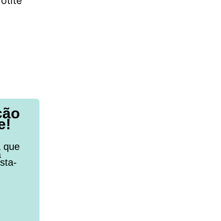
otite
ção
e!
a que
a
sta-