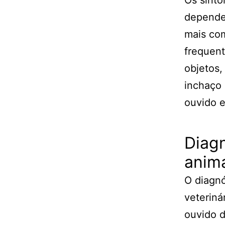
depende
mais com
frequent
objetos,
inchaço 
ouvido e
Diagn
anim
O diagnó
veteriná
ouvido d