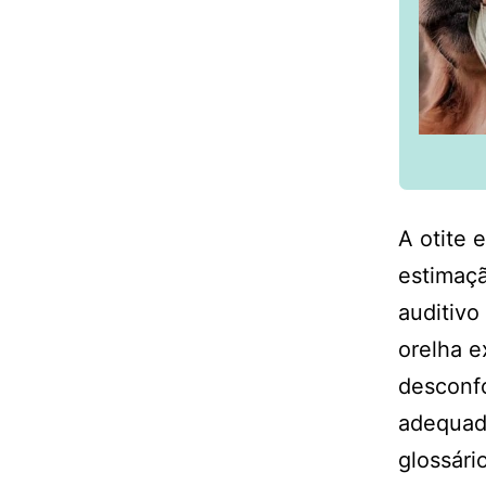
A otite
estimaçã
auditivo
orelha e
desconfo
adequad
glossári