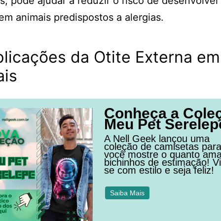
s, pode ajudar a reduzir o risco de desenvolver 
em animais predispostos a alergias.
licações da Otite Externa em
ais
Conheça a Cole
Meu Pet Serelep
A Nell Geek lançou uma
coleção de camisetas par
você mostre o quanto am
bichinhos de estimação! Vi
se com estilo e seja feliz!
Saiba Mais