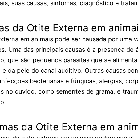
is, suas causas, sintomas, diagnóstico e trata
s da Otite Externa em anima
externa em animais pode ser causada por uma v
es. Uma das principais causas é a presença de 
o, que são pequenos parasitas que se aliment
e da pele do canal auditivo. Outras causas c
infecções bacterianas e fúngicas, alergias, cor
os no ouvido, como sementes de grama, e trau
o.
mas da Otite Externa em ani
mas da otite externa em animais podem variar