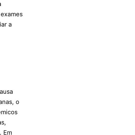
a
e exames
iar a
causa
anas, o
têmicos
as,
s. Em