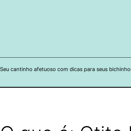
Pular
para
o
conteúdo
Seu cantinho afetuoso com dicas para seus bichinho