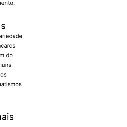
mento.
is
ariedade
ácaros
am do
omuns
pos
matismos
mais