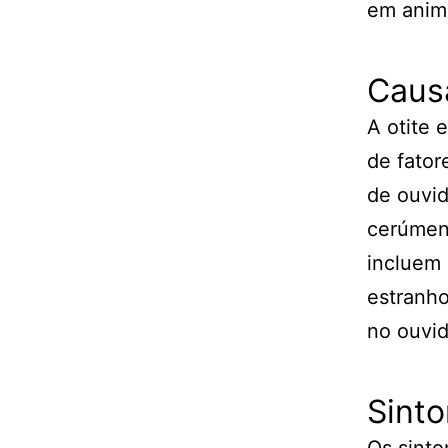
em anima
Causa
A otite 
de fator
de ouvid
cerúmen 
incluem 
estranh
no ouvid
Sinto
Os sinto