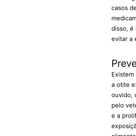
casos de
medicame
disso, é
evitar a
Preve
Existem
a otite 
ouvido,
pelo vet
e a prol
exposiçã