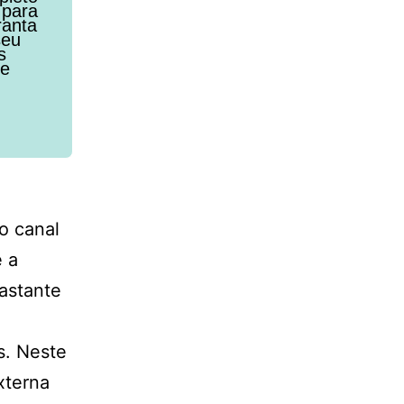
 para
ranta
seu
s
de
o canal
e a
astante
s. Neste
xterna