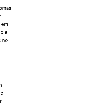
tomas
r
u em
ão e
s no
m
do
r