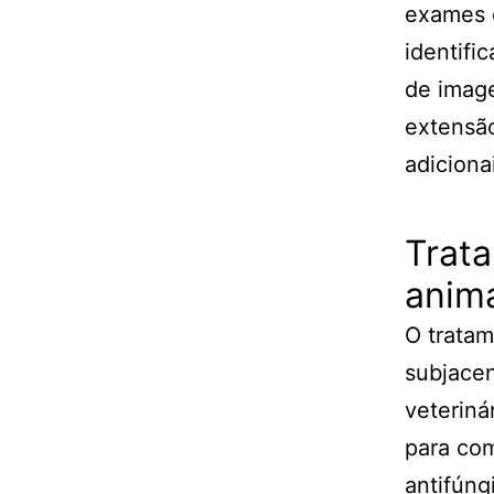
exames 
identifi
de image
extensão
adiciona
Trat
anim
O tratam
subjacen
veteriná
para com
antifúng