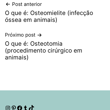
Navegação
Post anterior
O que é: Osteomielite (infecção
de
óssea em animais)
Post
Próximo post
O que é: Osteotomia
(procedimento cirúrgico em
animais)
Instagram
Pinterest
Facebook
Tumblr
TikTok