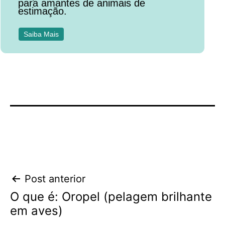
para amantes de animais de
estimação.
Saiba Mais
Navegação
Post anterior
O que é: Oropel (pelagem brilhante
de
em aves)
Post