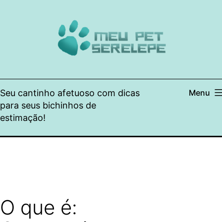
Pular
para
o
conteúdo
Seu cantinho afetuoso com dicas
Menu
para seus bichinhos de
estimação!
O que é: