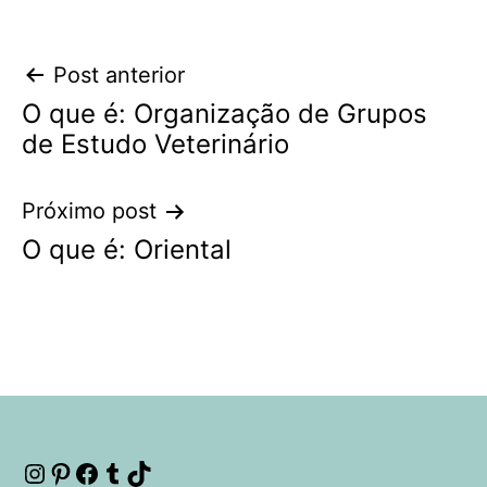
Navegação
Post anterior
O que é: Organização de Grupos
de
de Estudo Veterinário
Post
Próximo post
O que é: Oriental
Instagram
Pinterest
Facebook
Tumblr
TikTok