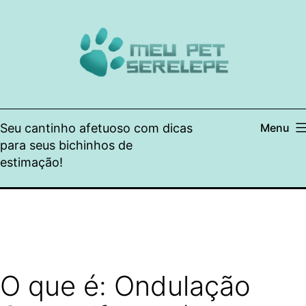
Pular
para
o
conteúdo
Seu cantinho afetuoso com dicas
Menu
para seus bichinhos de
estimação!
O que é: Ondulação