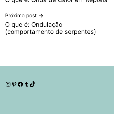
de
Post
Próximo post
O que é: Ondulação
(comportamento de serpentes)
Instagram
Pinterest
Facebook
Tumblr
TikTok