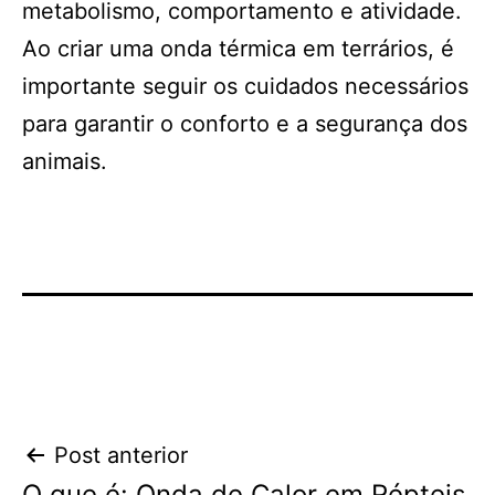
metabolismo, comportamento e atividade.
Ao criar uma onda térmica em terrários, é
importante seguir os cuidados necessários
para garantir o conforto e a segurança dos
animais.
Navegação
Post anterior
O que é: Onda de Calor em Répteis