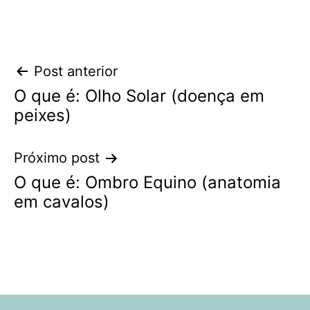
Navegação
Post anterior
O que é: Olho Solar (doença em
de
peixes)
Post
Próximo post
O que é: Ombro Equino (anatomia
em cavalos)