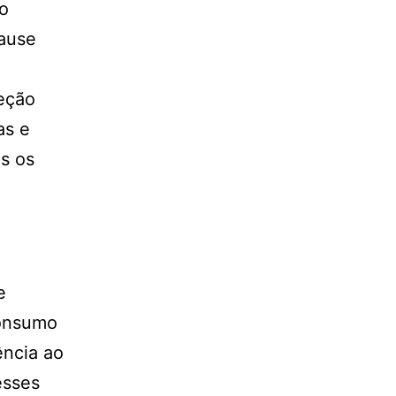
ão
cause
leção
as e
s os
e
consumo
ência ao
esses