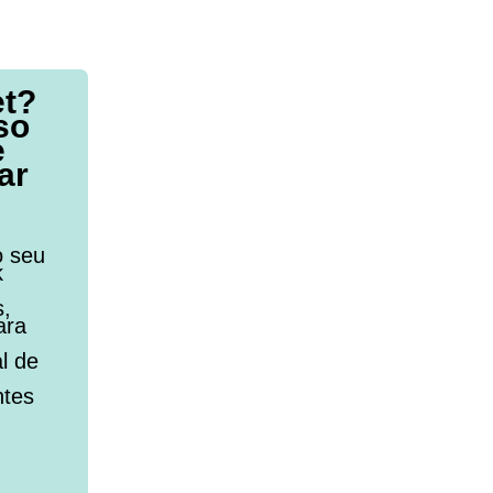
et?
so
e
ar
o seu
k
s,
ara
l de
ntes