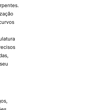
rpentes.
ização
curvos
latura
recisos
das,
 seu
gos,
ões.