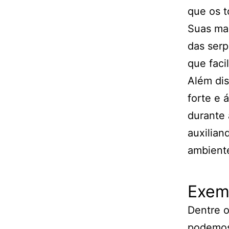
que os t
Suas man
das serp
que faci
Além di
forte e 
durante 
auxilian
ambiente
Exem
Dentre o
podemos 