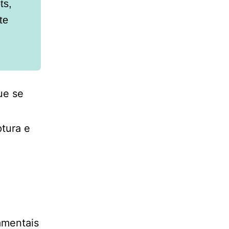
ts,
te
ue se
tura e
amentais