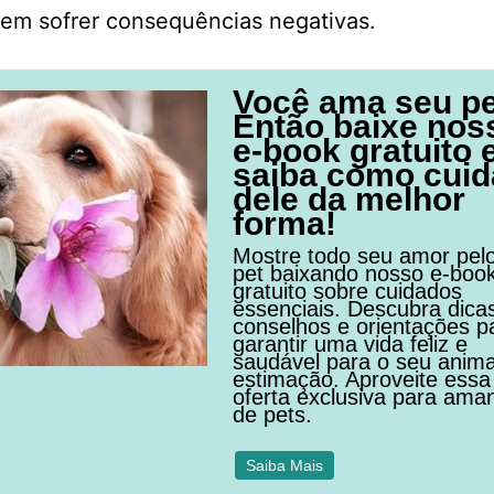
sem sofrer consequências negativas.
Você ama seu p
Então baixe nos
e-book gratuito 
saiba como cuid
dele da melhor
forma!
Mostre todo seu amor pel
pet baixando nosso e-boo
gratuito sobre cuidados
essenciais. Descubra dica
conselhos e orientações p
garantir uma vida feliz e
saudável para o seu anima
estimação. Aproveite essa
oferta exclusiva para ama
de pets.
Saiba Mais