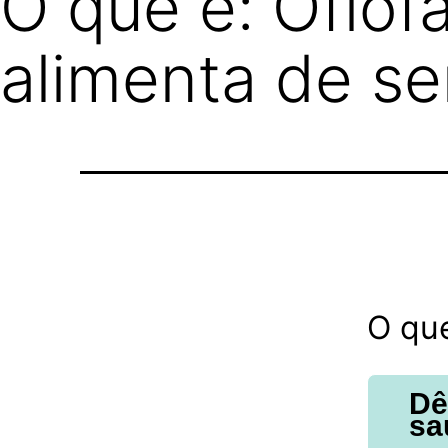
O que é: Ofióf
alimenta de se
O qu
Dê
sa