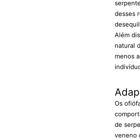
serpente
desses r
desequil
Além dis
natural 
menos a
indivídu
Adap
Os ofióf
comport
de serpe
veneno d