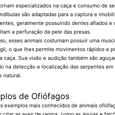
ornam especializados na caça e consumo de se
díbulas são adaptadas para a captura e imobil
entes, geralmente possuindo dentes afiados e 
litam a perfuração da pele das presas.
sso, esses animais costumam possuir uma muscu
ágil, o que lhes permite movimentos rápidos e p
a caça. Sua visão e audição também são aguça
do na detecção e localização das serpentes em
 natural.
plos de Ofiófagos
s exemplos mais conhecidos de animais ofiófa
citar as aves de rapina, como as águias e falc