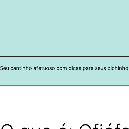
Pular
para
o
conteúdo
Seu cantinho afetuoso com dicas para seus bichinho