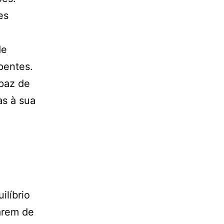
es
de
pentes.
paz de
as à sua
líbrio
arem de