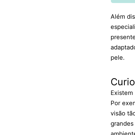
Além di
especial
presente
adaptado
pele.
Curio
Existem 
Por exe
visão t
grandes
ambiente