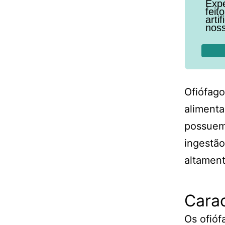
Expe
feit
arti
noss
Ofiófago
alimenta
possuem 
ingestão
altament
Carac
Os ofióf