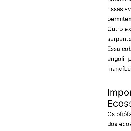
Essas av
permitem
Outro ex
serpente
Essa co
engolir 
mandíbul
Impor
Ecos
Os ofió
dos ecos