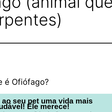
ago (animal qu
rpentes)
e é Ofiófago?
 ao seu pet uma vida mais
udável! Ele merece!