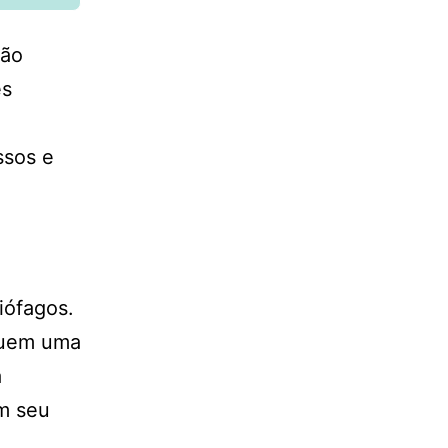
tão
es
ssos e
iófagos.
suem uma
a
m seu