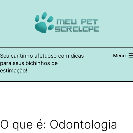
Pular
para
o
conteúdo
Seu cantinho afetuoso com dicas
Menu
para seus bichinhos de
estimação!
O que é: Odontologia