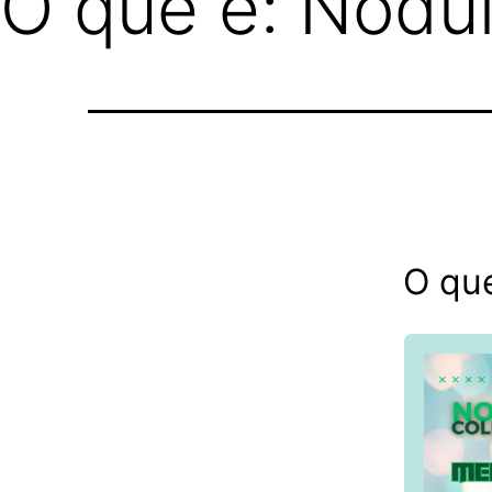
O que é: Nódul
O que