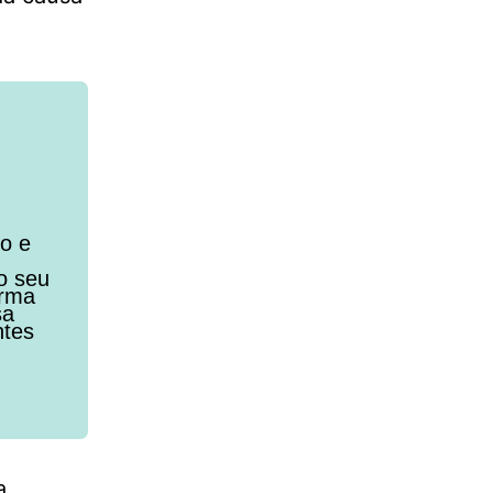
to e
o seu
orma
sa
ntes
a