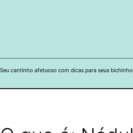
Pular
para
o
conteúdo
Seu cantinho afetuoso com dicas para seus bichinho