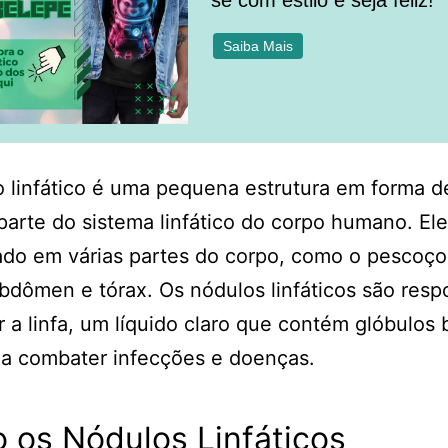
se com estilo e seja feliz!
Saiba Mais
 linfático é uma pequena estrutura em forma de
parte do sistema linfático do corpo humano. Ele
do em várias partes do corpo, como o pescoço,
 abdômen e tórax. Os nódulos linfáticos são res
rar a linfa, um líquido claro que contém glóbulos
 a combater infecções e doenças.
 os Nódulos Linfáticos