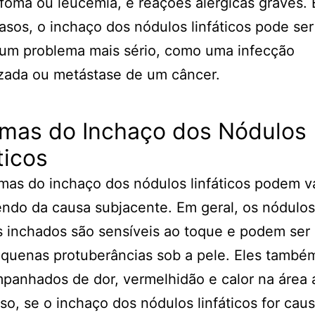
foma ou leucemia, e reações alérgicas graves.
asos, o inchaço dos nódulos linfáticos pode se
 um problema mais sério, como uma infecção
zada ou metástase de um câncer.
omas do Inchaço dos Nódulos
ticos
mas do inchaço dos nódulos linfáticos podem va
ndo da causa subjacente. Em geral, os nódulos
os inchados são sensíveis ao toque e podem ser
quenas protuberâncias sob a pele. Eles tamb
panhados de dor, vermelhidão e calor na área 
so, se o inchaço dos nódulos linfáticos for cau