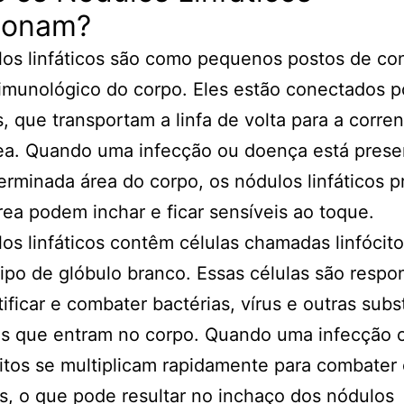
ionam?
os linfáticos são como pequenos postos de con
imunológico do corpo. Eles estão conectados p
os, que transportam a linfa de volta para a corre
ea. Quando uma infecção ou doença está pres
rminada área do corpo, os nódulos linfáticos 
rea podem inchar e ficar sensíveis ao toque.
os linfáticos contêm células chamadas linfócit
ipo de glóbulo branco. Essas células são respo
tificar e combater bactérias, vírus e outras subs
as que entram no corpo. Quando uma infecção o
citos se multiplicam rapidamente para combater
s, o que pode resultar no inchaço dos nódulos