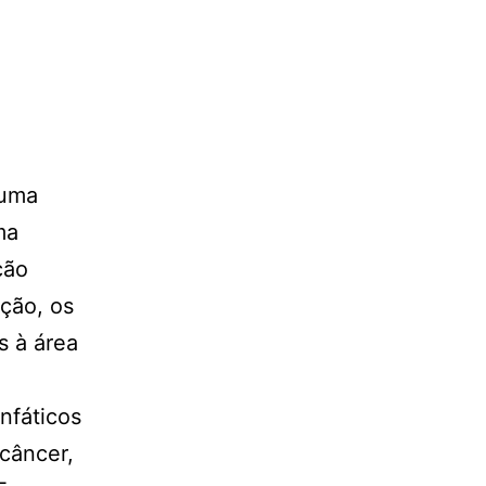
 uma
ma
ção
ção, os
s à área
nfáticos
câncer,