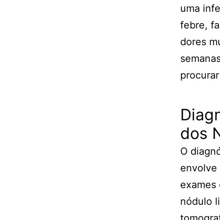
uma infe
febre, f
dores mu
semanas 
procura
Diag
dos N
O diagnó
envolve 
exames 
nódulo l
tomogra