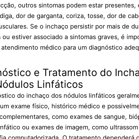
cção, outros sintomas podem estar presentes,
adiga, dor de garganta, coriza, tosse, dor de ca
sculares. Se o inchaço persistir por mais de d
ou estiver associado a sintomas graves, é imp
r atendimento médico para um diagnóstico ade
nóstico e Tratamento do Inch
ódulos Linfáticos
stico do inchaço dos nódulos linfáticos geralm
um exame físico, histórico médico e possivelm
complementares, como exames de sangue, bió
infático ou exames de imagem, como ultrassom
fia computadorizada. O tratamento dependerá 