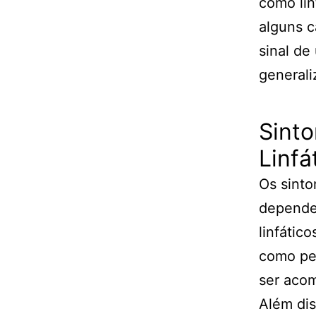
como lin
alguns c
sinal de
generali
Sint
Linfá
Os sinto
depende
linfátic
como pe
ser acom
Além dis