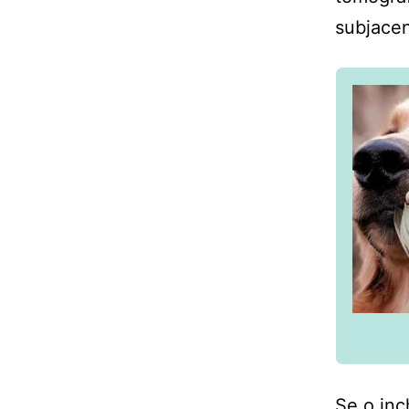
subjacen
Se o inc