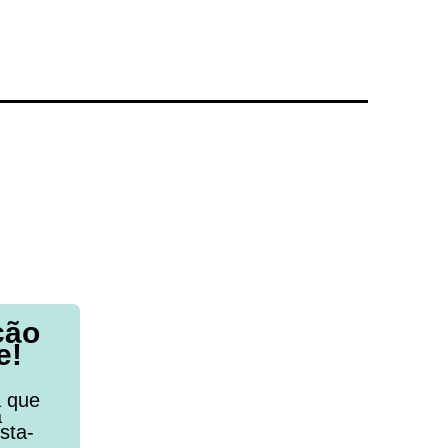
ção
e!
a que
a
sta-