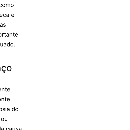
 como
beça e
uas
ortante
quado.
aço
ente
ente
psia do
 ou
da causa