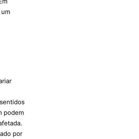
 Em
r um
riar
 sentidos
ém podem
afetada.
sado por