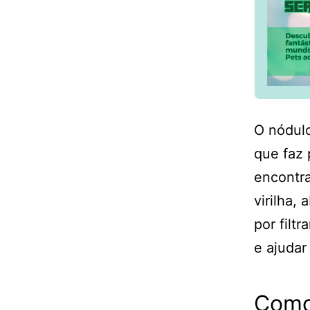
O nódulo
que faz 
encontra
virilha,
por filt
e ajudar
Como