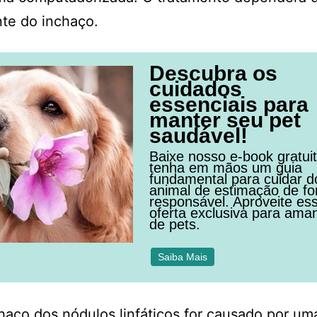
te do inchaço.
Descubra os
cuidados
essenciais para
manter seu pet
saudável!
Baixe nosso e-book gratui
tenha em mãos um guia
fundamental para cuidar d
animal de estimação de f
responsável. Aproveite es
oferta exclusiva para ama
de pets.
Saiba Mais
haço dos nódulos linfáticos for causado por um