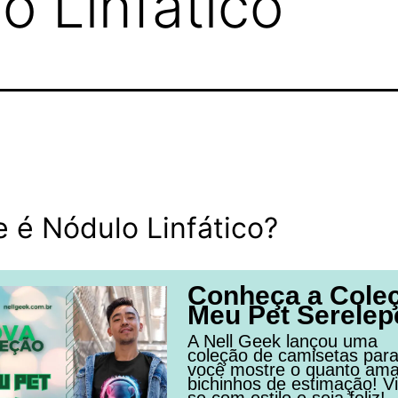
o Linfático
 é Nódulo Linfático?
Conheça a Cole
Meu Pet Serelep
A Nell Geek lançou uma
coleção de camisetas par
você mostre o quanto am
bichinhos de estimação! Vi