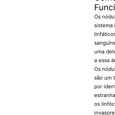
Func
Os nódul
sistema 
linfátic
sanguín
uma dete
a essa á
Os nódul
são um t
por iden
estranh
os linfó
invasore