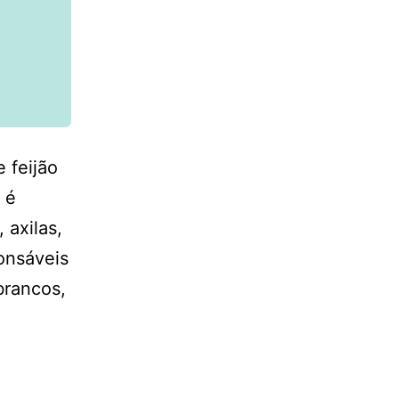
 feijão
 é
 axilas,
ponsáveis
 brancos,