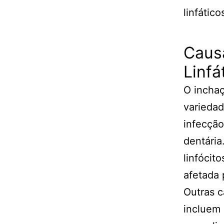
linfático
Caus
Linfá
O inchaç
varieda
infecção
dentária
linfócit
afetada 
Outras c
incluem 