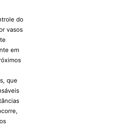
trole do
or vasos
nte
ente em
próximos
os, que
nsáveis
tâncias
corre,
 os