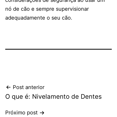
considerações de segurança ao usar um
nó de cão e sempre supervisionar
adequadamente o seu cão.
Navegação
Post anterior
O que é: Nivelamento de Dentes
de
Post
Próximo post