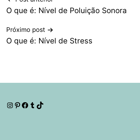
Navegação
O que é: Nível de Poluição Sonora
de
Post
Próximo post
O que é: Nível de Stress
Instagram
Pinterest
Facebook
Tumblr
TikTok