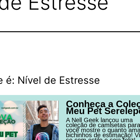
 de Estresse
 é: Nível de Estresse
Conheça a Cole
Meu Pet Serelep
A Nell Geek lançou uma
coleção de camisetas par
você mostre o quanto am
bichinhos de estimação! Vi