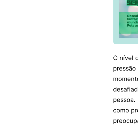
O nível 
pressão
momento.
desafiad
pessoa. 
como pro
preocupa