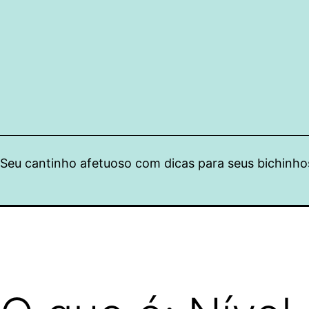
Pular
para
o
conteúdo
Seu cantinho afetuoso com dicas para seus bichinho