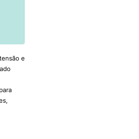
 tensão e
nado
para
es,