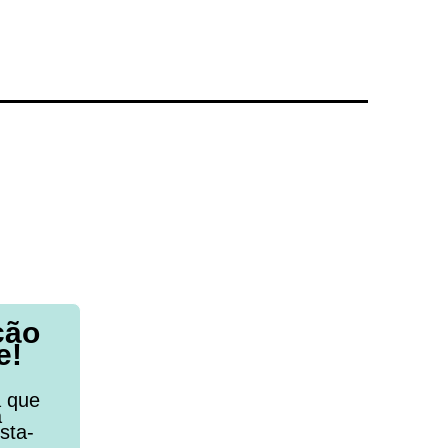
ção
e!
a que
a
sta-