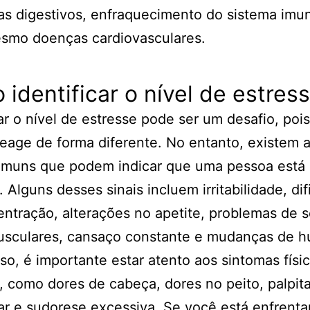
s digestivos, enfraquecimento do sistema imu
esmo doenças cardiovasculares.
identificar o nível de estres
car o nível de estresse pode ser um desafio, poi
eage de forma diferente. No entanto, existem 
comuns que podem indicar que uma pessoa está
. Alguns desses sinais incluem irritabilidade, di
ntração, alterações no apetite, problemas de 
usculares, cansaço constante e mudanças de h
so, é importante estar atento aos sintomas físi
, como dores de cabeça, dores no peito, palpit
 ar e sudorese excessiva. Se você está enfrent