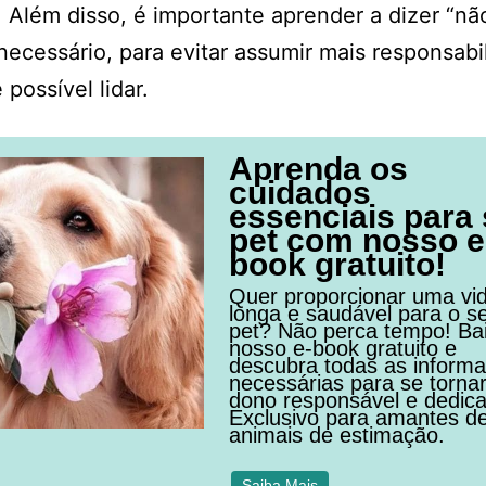
. Além disso, é importante aprender a dizer “nã
ecessário, para evitar assumir mais responsabi
 possível lidar.
Aprenda os
cuidados
essenciais para
pet com nosso e
book gratuito!
Quer proporcionar uma vi
longa e saudável para o s
pet? Não perca tempo! Ba
nosso e-book gratuito e
descubra todas as inform
necessárias para se torna
dono responsável e dedic
Exclusivo para amantes d
animais de estimação.
Saiba Mais