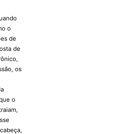
Quando
mo o
ões de
osta de
rônico,
ssão, os
da
 que o
traiam,
esse
 cabeça,