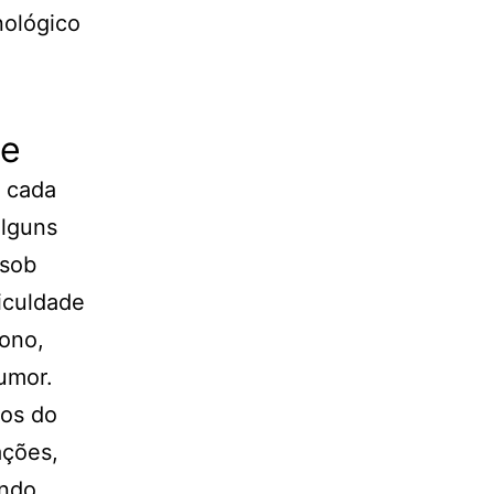
nológico
se
s cada
alguns
 sob
ficuldade
sono,
umor.
cos do
ações,
ando