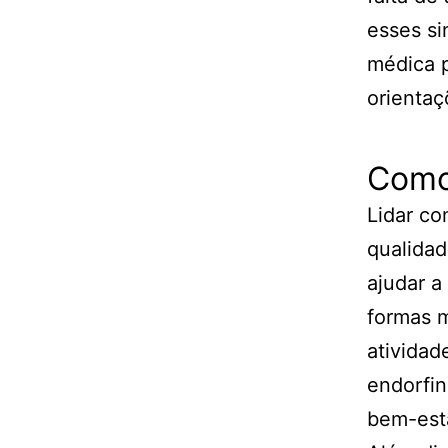
esses s
médica p
orienta
Como
Lidar co
qualidad
ajudar a
formas m
atividad
endorfin
bem-esta