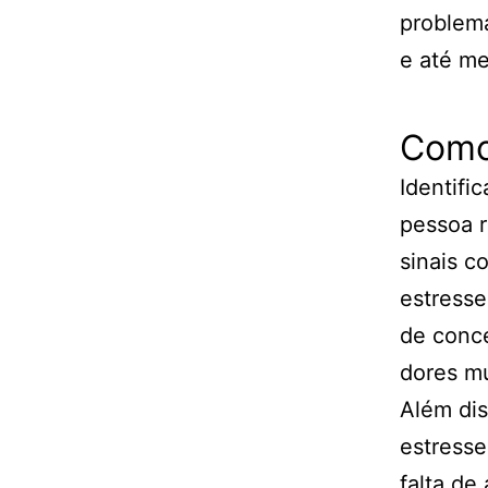
problema
e até m
Como 
Identifi
pessoa r
sinais 
estresse
de conce
dores m
Além dis
estresse
falta de