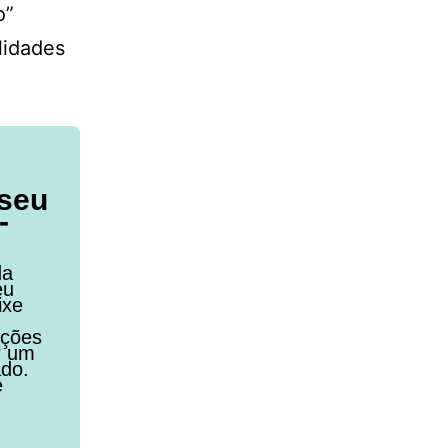
o”
lidades
 seu
-
da
eu
ixe
ações
r um
ado.
e