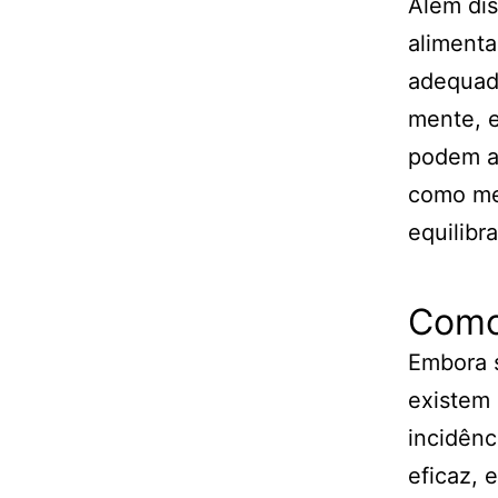
Além dis
alimenta
adequad
mente, e
podem aj
como med
equilibr
Como 
Embora s
existem 
incidênc
eficaz, 