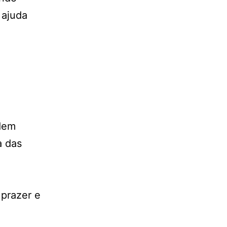
 ajuda
odem
a das
 prazer e