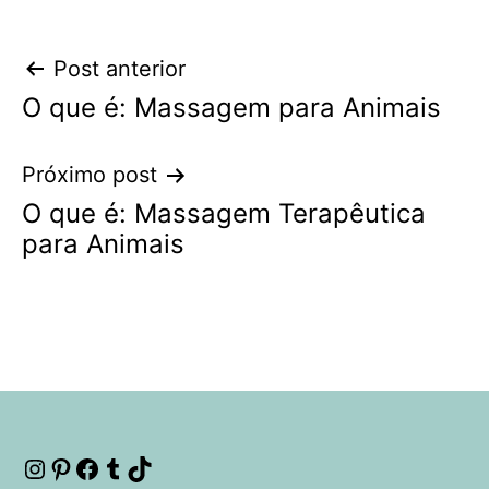
Navegação
Post anterior
O que é: Massagem para Animais
de
Post
Próximo post
O que é: Massagem Terapêutica
para Animais
Instagram
Pinterest
Facebook
Tumblr
TikTok