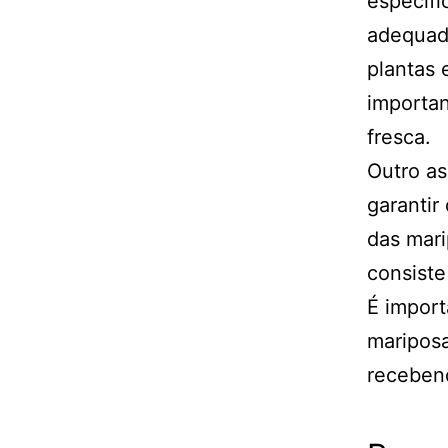
específi
adequado
plantas 
importan
fresca.
Outro as
garantir
das mari
consiste
É import
mariposa
recebend