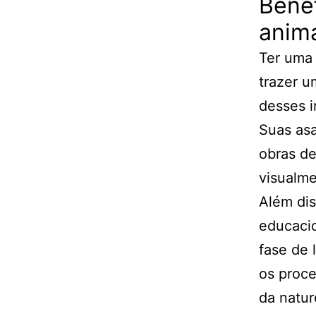
Bene
anima
Ter uma
trazer u
desses i
Suas asa
obras de
visualme
Além dis
educacio
fase de 
os proce
da natur