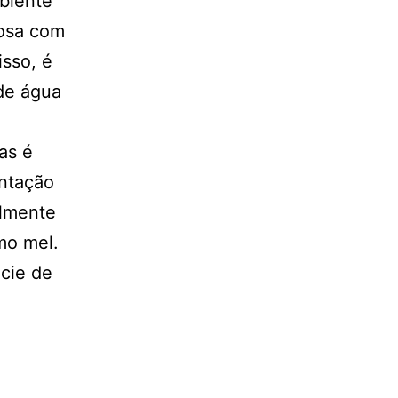
mbiente
çosa com
isso, é
 de água
as é
entação
almente
mo mel.
écie de