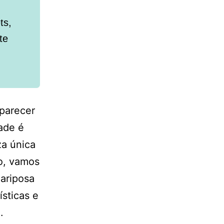
ts,
te
parecer
ade é
za única
io, vamos
mariposa
sticas e
.