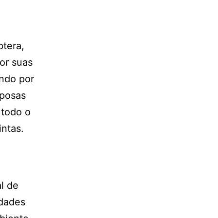
ptera,
or suas
ando por
iposas
 todo o
intas.
l de
idades