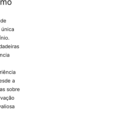
omo
ode
 única
nio.
dadeiras
ncia
riência
desde a
oas sobre
rvação
aliosa