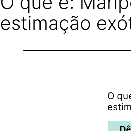
O que é: Mari
estimação exót
O qu
esti
Dê