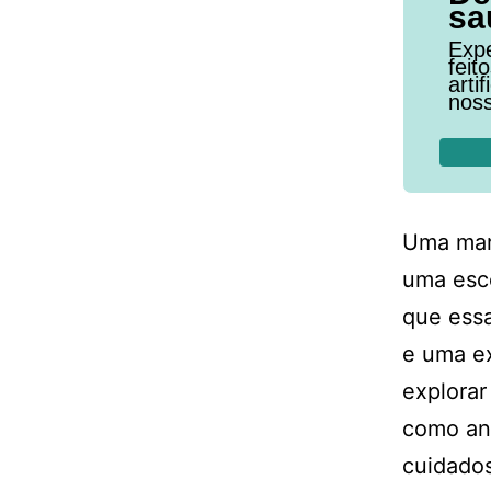
sa
Expe
feit
arti
noss
Uma mar
uma esc
que essa
e uma ex
explorar
como ani
cuidados