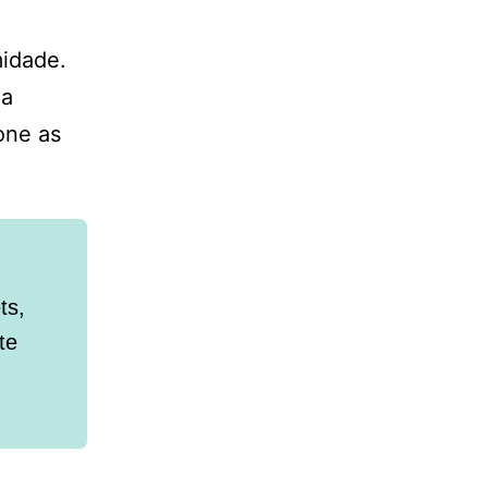
midade.
 a
one as
ts,
te