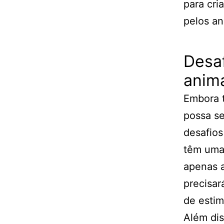
para cri
pelos an
Desa
anima
Embora 
possa se
desafios
têm uma 
apenas a
precisar
de esti
Além dis