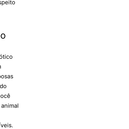
speito
mo
ótico
m
posas
ndo
você
 animal
veis.