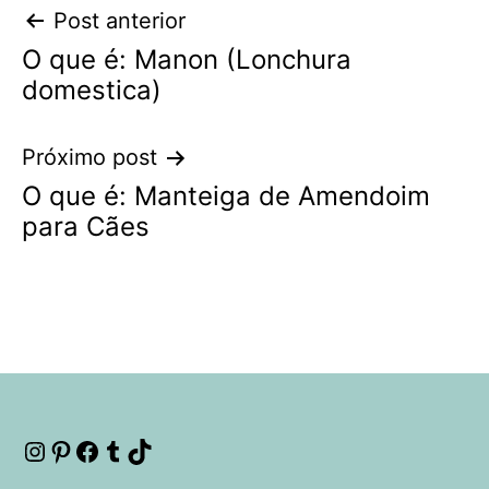
Navegação
Post anterior
O que é: Manon (Lonchura
de
domestica)
Post
Próximo post
O que é: Manteiga de Amendoim
para Cães
Instagram
Pinterest
Facebook
Tumblr
TikTok