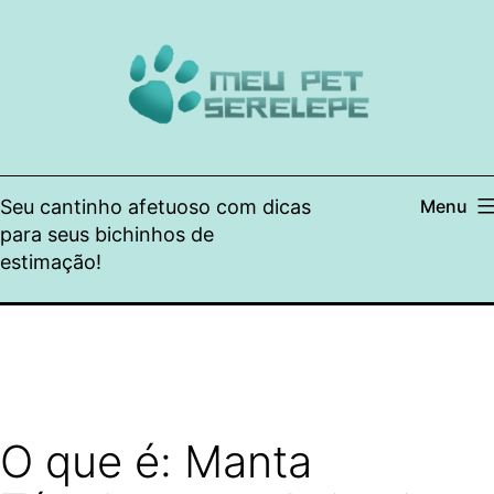
Pular
para
o
conteúdo
Seu cantinho afetuoso com dicas
Menu
para seus bichinhos de
estimação!
O que é: Manta