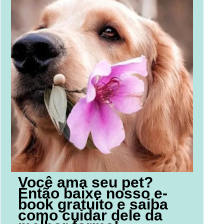
Você ama seu pet?
Então baixe nosso e-
book gratuito e saiba
como cuidar dele da