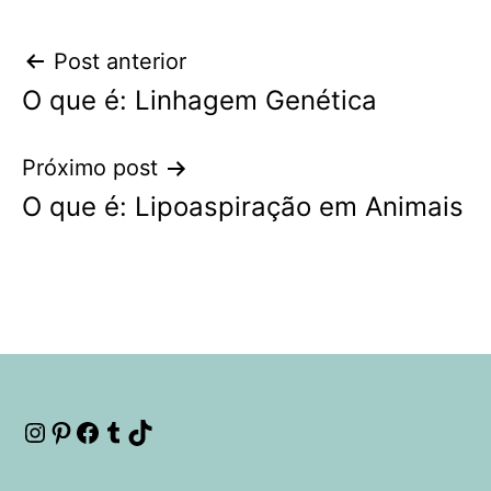
Navegação
Post anterior
O que é: Linhagem Genética
de
Post
Próximo post
O que é: Lipoaspiração em Animais
Instagram
Pinterest
Facebook
Tumblr
TikTok