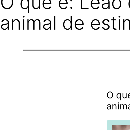
O que é: Leão
animal de esti
O qu
anima