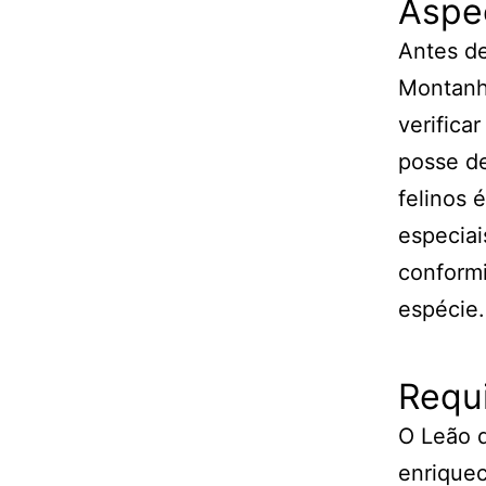
Aspe
Antes de
Montanh
verifica
posse de
felinos 
especiai
conformi
espécie.
Requi
O Leão 
enriquec