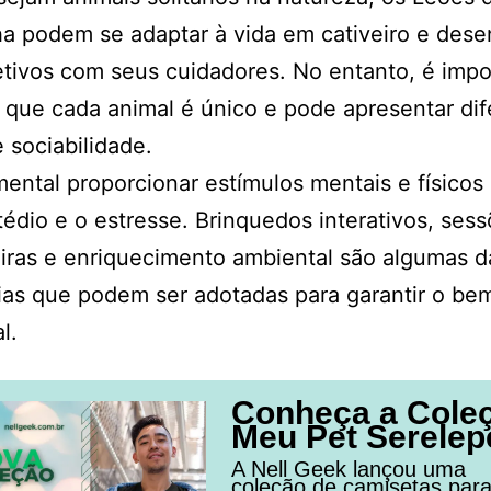
 podem se adaptar à vida em cativeiro e dese
etivos com seus cuidadores. No entanto, é impo
r que cada animal é único e pode apresentar di
e sociabilidade.
ental proporcionar estímulos mentais e físicos
 tédio e o estresse. Brinquedos interativos, ses
iras e enriquecimento ambiental são algumas d
ias que podem ser adotadas para garantir o be
l.
Conheça a Cole
Meu Pet Serelep
A Nell Geek lançou uma
coleção de camisetas par