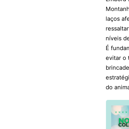
Montanha
laços af
ressalta
níveis d
É fundam
evitar o
brincade
estratég
do anima