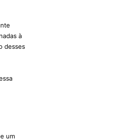
ante
onadas à
ão desses
dessa
de um