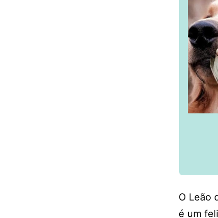
O Leão 
é um fel