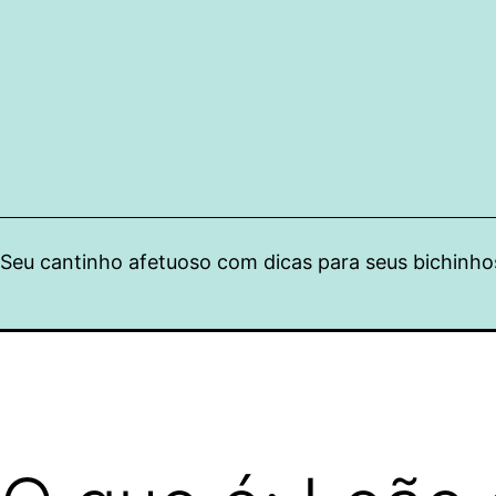
Pular
para
o
conteúdo
Seu cantinho afetuoso com dicas para seus bichinho