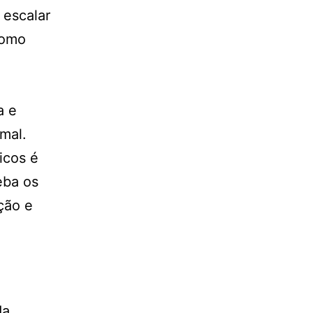
 escalar
como
a e
mal.
icos é
eba os
ção e
da