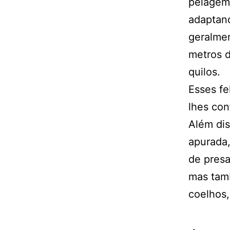
pelagem 
adaptan
geralmen
metros d
quilos.
Esses fe
lhes con
Além di
apurada,
de presa
mas tam
coelhos,