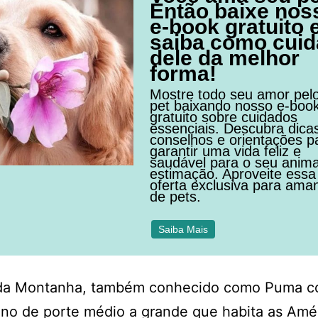
Então baixe nos
e-book gratuito 
saiba como cuid
dele da melhor
forma!
Mostre todo seu amor pel
pet baixando nosso e-boo
gratuito sobre cuidados
essenciais. Descubra dica
conselhos e orientações p
garantir uma vida feliz e
saudável para o seu anima
estimação. Aproveite essa
oferta exclusiva para ama
de pets.
Saiba Mais
da Montanha, também conhecido como Puma co
ino de porte médio a grande que habita as Amé