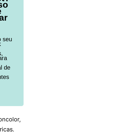
so
e
ar
o seu
k
s,
ara
l de
ntes
ncolor,
ricas.