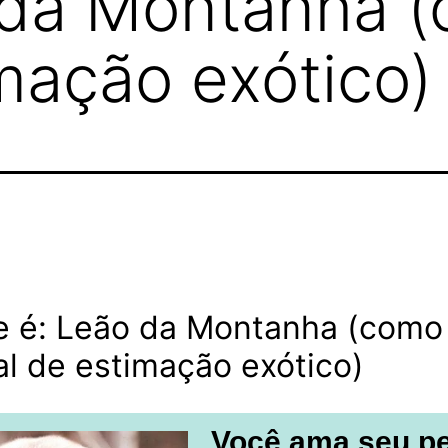
 da Montanha 
mação exótico)
e é: Leão da Montanha (como
l de estimação exótico)
Você ama seu p