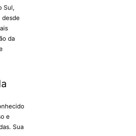
 Sul,
, desde
ais
ão da
e
da
conhecido
so e
das. Sua