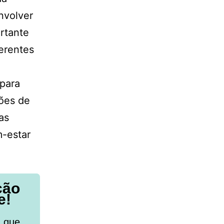
nvolver
rtante
ferentes
 para
sões de
as
m-estar
ção
e!
a que