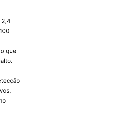
o
 2,4
 100
 o que
alto.
o
detecção
vos,
mo