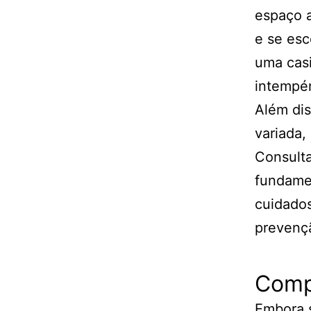
espaço a
e se esc
uma casi
intempér
Além dis
variada,
Consulta
fundamen
cuidado
prevenç
Comp
Embora s