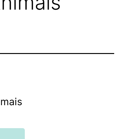
Animais
imais