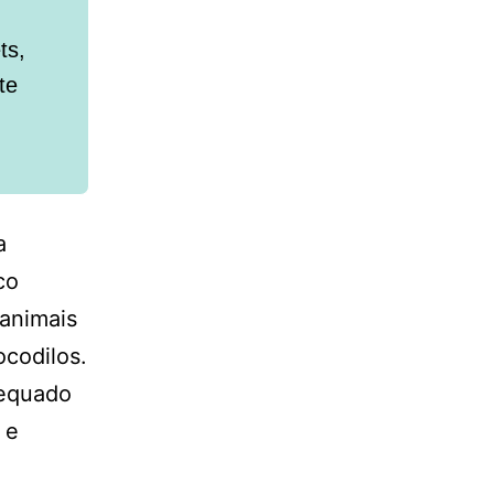
ts,
te
a
co
 animais
ocodilos.
dequado
 e