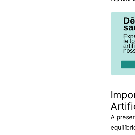
Dê
sa
Expe
feit
arti
noss
Impo
Artif
A presen
equilíbr