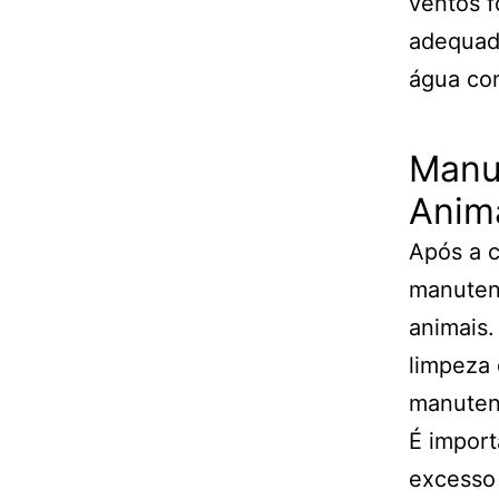
ventos f
adequado
água con
Manut
Anim
Após a c
manutenç
animais.
limpeza 
manuten
É import
excesso 