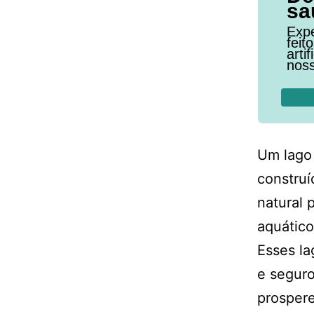
sa
Expe
feit
arti
noss
Um lago 
constru
natural 
aquático
Esses la
e seguro
prosper