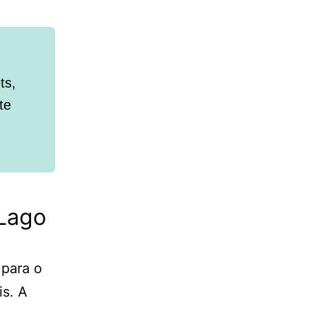
ts,
te
Lago
 para o
is. A