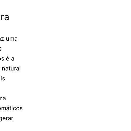
ara
raz uma
s
os é a
 natural
is
uma
emáticos
gerar