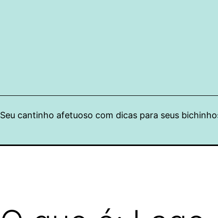
Pular
para
o
conteúdo
Seu cantinho afetuoso com dicas para seus bichinho