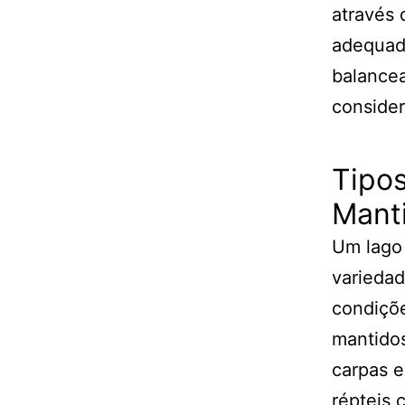
através 
adequado
balance
consider
Tipo
Manti
Um lago 
varieda
condiçõ
mantidos
carpas e
répteis 