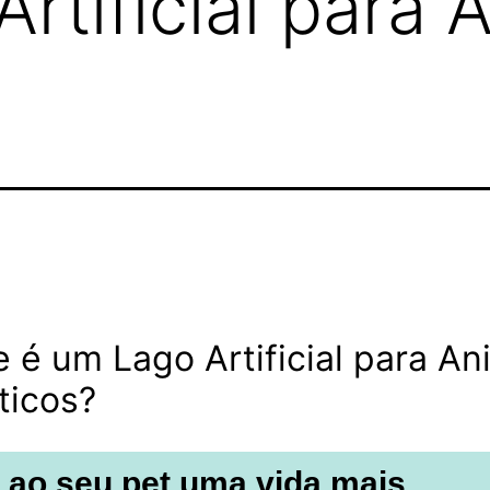
rtificial para 
 é um Lago Artificial para An
ticos?
 ao seu pet uma vida mais