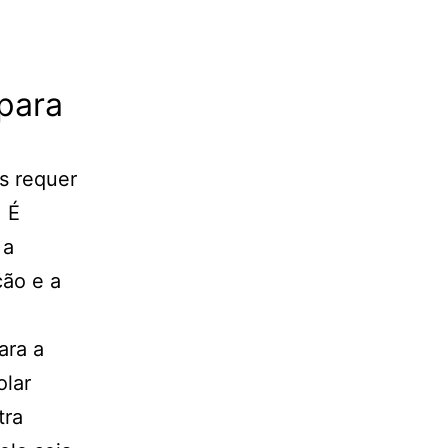
 para
os requer
 É
 a
ção e a
ara a
olar
tra