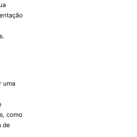
gua
mentação
s.
ar uma
e
is, como
m de