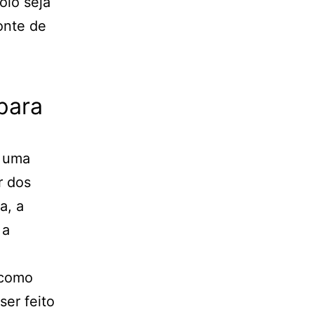
olo seja
onte de
para
r uma
r dos
a, a
 a
 como
ser feito