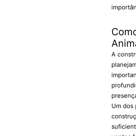
importân
Como 
Anim
A constr
planeja
importan
profundi
presença
Um dos p
construç
suficien