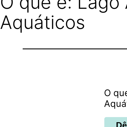
O que é: Lago A
Aquáticos
O que
Aquá
Dê