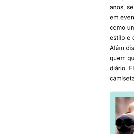
anos, se
em event
como um
estilo e 
Além dis
quem que
diário. 
camiseta