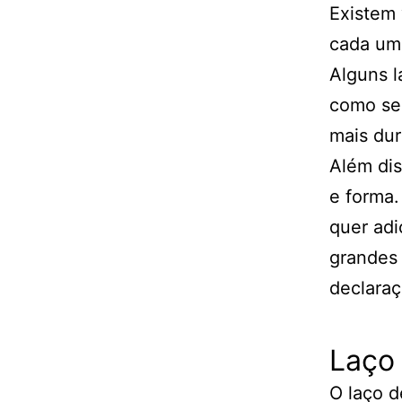
Existem 
cada um 
Alguns l
como sed
mais dur
Além di
e forma.
quer adi
grandes 
declaraç
Laço
O laço d