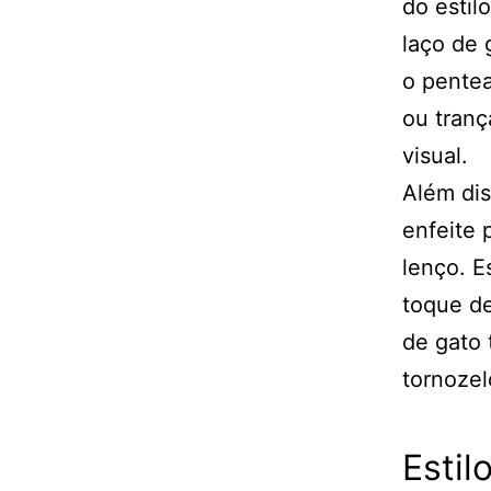
do estil
laço de 
o pentea
ou tranç
visual.
Além di
enfeite
lenço. E
toque de
de gato
tornozel
Estil