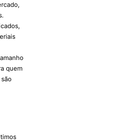
ercado,
s.
icados,
eriais
 tamanho
ara quem
 são
ltimos