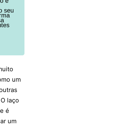
to e
o seu
orma
sa
ntes
muito
como um
outras
 O laço
 e é
nar um