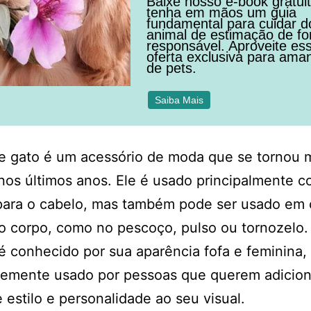
Baixe nosso e-book gratui
tenha em mãos um guia
fundamental para cuidar d
animal de estimação de f
responsável. Aproveite es
oferta exclusiva para ama
de pets.
Saiba Mais
e gato é um acessório de moda que se tornou 
nos últimos anos. Ele é usado principalmente 
para o cabelo, mas também pode ser usado em 
o corpo, como no pescoço, pulso ou tornozelo.
é conhecido por sua aparência fofa e feminina,
temente usado por pessoas que querem adicio
 estilo e personalidade ao seu visual.