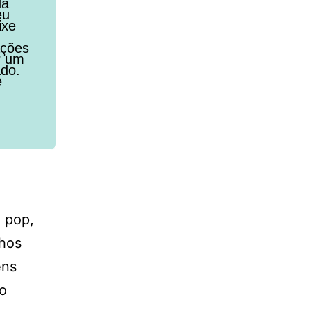
da
eu
ixe
ações
r um
ado.
e
 pop,
nhos
ens
ão