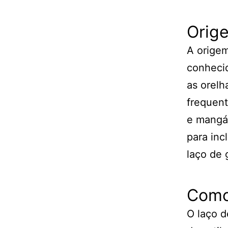
Orig
A origem
conhecid
as orelh
frequen
e mangá.
para inc
laço de 
Como
O laço d