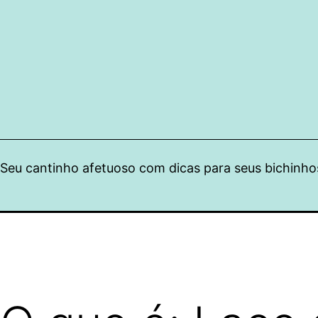
Pular
para
o
conteúdo
Seu cantinho afetuoso com dicas para seus bichinho