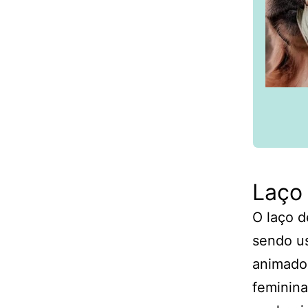
Laço 
O laço d
sendo u
animado
feminina