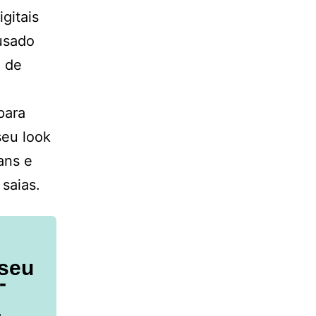
gitais
usado
 de
para
seu look
ans e
saias.
 seu
-