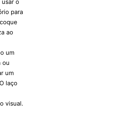
 usar o
rio para
 coque
za ao
mo um
a ou
ar um
 O laço
o visual.