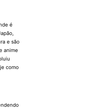
onde é
Japão,
ra e são
e anime
oluiu
oje como
pendendo