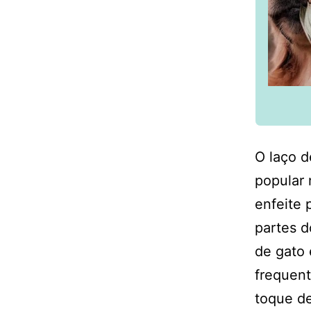
O laço d
popular 
enfeite 
partes d
de gato 
frequen
toque de